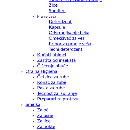
Žice
Sundjeri
Pranje veša
Deterdzent
Kapsule
Odstranjivanje fleka
Omekšivač za veš
Pribor za pranje veša
Tečni deterdzent
Kućni ljubimci
Zaštita od insekata
Čišćenje obuće
Oralna Higijena
Četkice za zube
Konac za zube
Pasta za zube
Tečnost za ispiranje
Preparati za protezu
Šminka
Za oči
Za usne
Za lice
Za nokte