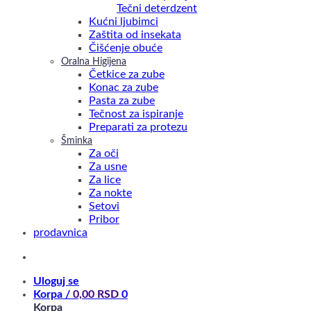
Tečni deterdzent
Kućni ljubimci
Zaštita od insekata
Čišćenje obuće
Oralna Higijena
Četkice za zube
Konac za zube
Pasta za zube
Tečnost za ispiranje
Preparati za protezu
Šminka
Za oči
Za usne
Za lice
Za nokte
Setovi
Pribor
prodavnica
Uloguj se
Korpa /
0,00
RSD
0
Korpa