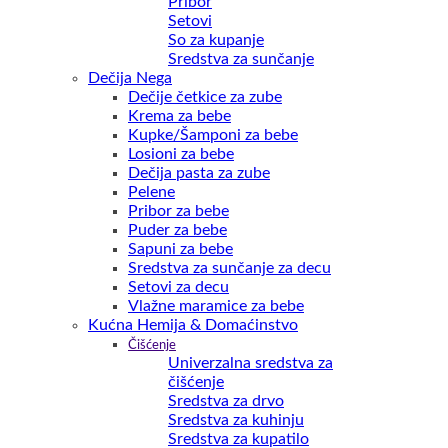
Pribor
Setovi
So za kupanje
Sredstva za sunčanje
Dečija Nega
Dečije četkice za zube
Krema za bebe
Kupke/Šamponi za bebe
Losioni za bebe
Dečija pasta za zube
Pelene
Pribor za bebe
Puder za bebe
Sapuni za bebe
Sredstva za sunčanje za decu
Setovi za decu
Vlažne maramice za bebe
Kućna Hemija & Domaćinstvo
Čišćenje
Univerzalna sredstva za
čišćenje
Sredstva za drvo
Sredstva za kuhinju
Sredstva za kupatilo