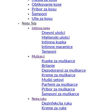
Oblikovanje kose
Pribor za kosu
Šamponi
Ulje za kosu
Nega Tela
Intimna nega
Dnevni ulošci
Higijenski ulošci
Intimna kupka
Intimne maramice
Tamponi
Muškarci
Kupke za muškarce
Brijanje
Dezodoransi za muškarce
Kreme za muškarce
Muški setovi
Parfemi za muškarce
Pribor za muškarce
Šamponi za muškarce
Nega ruku
Dezinfekcija ruku
Kreme za ruke