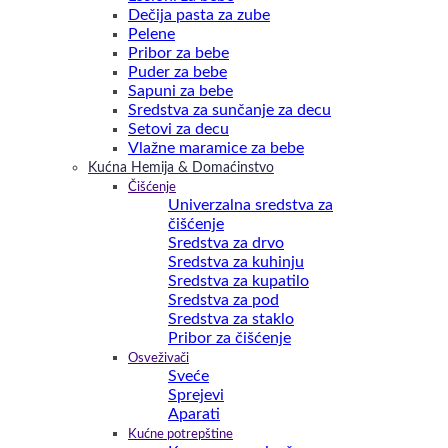
Dečija pasta za zube
Pelene
Pribor za bebe
Puder za bebe
Sapuni za bebe
Sredstva za sunčanje za decu
Setovi za decu
Vlažne maramice za bebe
Kućna Hemija & Domaćinstvo
Čišćenje
Univerzalna sredstva za
čišćenje
Sredstva za drvo
Sredstva za kuhinju
Sredstva za kupatilo
Sredstva za pod
Sredstva za staklo
Pribor za čišćenje
Osveživači
Sveće
Sprejevi
Aparati
Kućne potrepštine