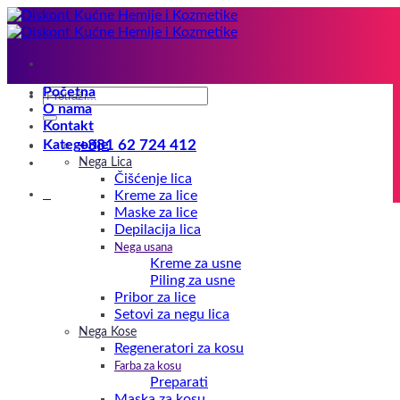
Preskoči
na
sadržaj
Početna
Pretraga
O nama
za:
Kontakt
Kategorije
+381 62 724 412
Nega Lica
Čišćenje lica
0
Kreme za lice
Maske za lice
Depilacija lica
Nega usana
Kreme za usne
Piling za usne
Pribor za lice
Setovi za negu lica
Nega Kose
Regeneratori za kosu
Farba za kosu
Preparati
Maska za kosu