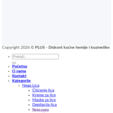
Copyright 2026 ©
PLUS - Diskont kućne hemije i kozmetike
Pretraga
za:
Početna
O nama
Kontakt
Kategorije
Nega Lica
Čišćenje lica
Kreme za lice
Maske za lice
Depilacija lica
Nega usana