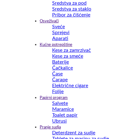
Sredstva za pod
Sredstva za staklo
Pribor za čišćenje
Osveživači
Sveće
Sprejevi
Aparati
Kućne potrepštine
Kese za zamrzivač
Kese za smeće
Baterije
Čačkalice
Čase
Čarape
Električne cigare
Folije
Papirni program
Salvete
Maramice
Toalet papir
Ubrusi
Pranje sudja
Deterdzent za sudje
Tablete za masinu za sudje