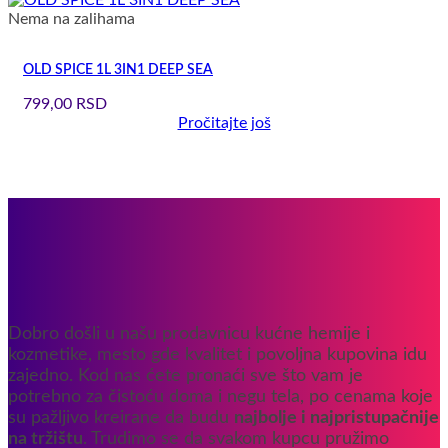
Nema na zalihama
OLD SPICE 1L 3IN1 DEEP SEA
799,00
RSD
Pročitajte još
Dobro došli u našu prodavnicu kućne hemije i
kozmetike, mesto gde kvalitet i povoljna kupovina idu
zajedno. Kod nas ćete pronaći sve što vam je
potrebno za čistoću doma i negu tela, po cenama koje
su pažljivo kreirane da budu
najbolje i najpristupačnije
na tržištu
. Trudimo se da svakom kupcu pružimo