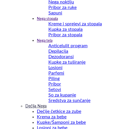
Nega noktiju
Pribor za ruke
Sapuni
Nega stopala
Kreme i sprejevi za stopala
Kupka za stopala
Pribor za stopala
Nega tela
Anticelulit program
Depilacija
Dezodoransi
Kupke za tuširanje
Losioni
Parfemi
Piling
Pribor
Setovi
So za kupanje
Sredstva za sunčanje
Dečija Nega
Dečije četkice za zube
Krema za bebe
Kupke/Šamponi za bebe
Losioni za bebe