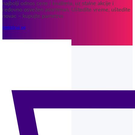
najbolji odnos cene i kvaliteta, uz stalne akcije i
redovno osvežen asortiman. Uštedite vreme, uštedite
novac – kupujte pametno.
registruj se