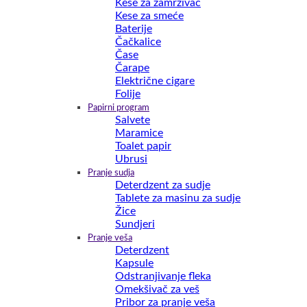
Kese za zamrzivač
Kese za smeće
Baterije
Čačkalice
Čase
Čarape
Električne cigare
Folije
Papirni program
Salvete
Maramice
Toalet papir
Ubrusi
Pranje sudja
Deterdzent za sudje
Tablete za masinu za sudje
Žice
Sundjeri
Pranje veša
Deterdzent
Kapsule
Odstranjivanje fleka
Omekšivač za veš
Pribor za pranje veša