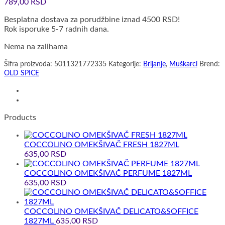
789,00
RSD
Besplatna dostava za porudžbine iznad 4500 RSD!
Rok isporuke 5-7 radnih dana.
Nema na zalihama
Šifra proizvoda:
5011321772335
Kategorije:
Brijanje
,
Muškarci
Brend:
OLD SPICE
Products
COCCOLINO OMEKŠIVAČ FRESH 1827ML
635,00
RSD
COCCOLINO OMEKŠIVAČ PERFUME 1827ML
635,00
RSD
COCCOLINO OMEKŠIVAČ DELICATO&SOFFICE
1827ML
635,00
RSD