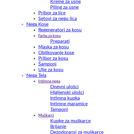
Kreme za usne
Piling za usne
Pribor za lice
Setovi za negu lica
Nega Kose
Regeneratori za kosu
Farba za kosu
Preparati
Maska za kosu
Oblikovanje kose
Pribor za kosu
Šamponi
Ulje za kosu
Nega Tela
Intimna nega
Dnevni ulošci
Higijenski ulošci
Intimna kupka
Intimne maramice
Tamponi
Muškarci
Kupke za muškarce
Brijanje
Dezodoransi za muškarce