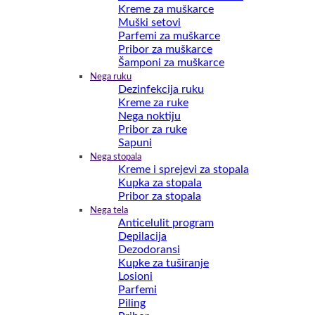
Kreme za muškarce
Muški setovi
Parfemi za muškarce
Pribor za muškarce
Šamponi za muškarce
Nega ruku
Dezinfekcija ruku
Kreme za ruke
Nega noktiju
Pribor za ruke
Sapuni
Nega stopala
Kreme i sprejevi za stopala
Kupka za stopala
Pribor za stopala
Nega tela
Anticelulit program
Depilacija
Dezodoransi
Kupke za tuširanje
Losioni
Parfemi
Piling