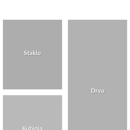
Staklo
Drvo
Kuhinja