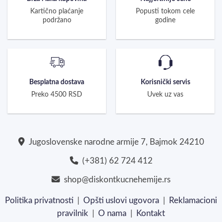
Kartično plaćanje
Popusti tokom cele
podržano
godine
Besplatna dostava
Korisnički servis
Preko 4500 RSD
Uvek uz vas
Jugoslovenske narodne armije 7, Bajmok 24210
(+381) 62 724 412
shop@diskontkucnehemije.rs
Politika privatnosti
|
Opšti uslovi ugovora
|
Reklamacioni
pravilnik
|
O nama
|
Kontakt