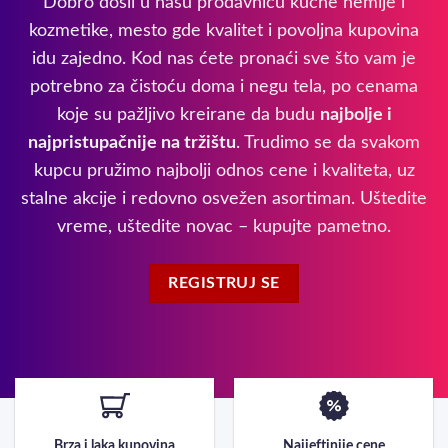
Dobro došli u našu prodavnicu kućne hemije i
kozmetike, mesto gde kvalitet i povoljna kupovina
idu zajedno. Kod nas ćete pronaći sve što vam je
potrebno za čistoću doma i negu tela, po cenama
koje su pažljivo kreirane da budu
najbolje i
najpristupačnije na tržištu
. Trudimo se da svakom
kupcu pružimo najbolji odnos cene i kvaliteta, uz
stalne akcije i redovno osvežen asortiman. Uštedite
vreme, uštedite novac – kupujte pametno.
REGISTRUJ SE
Brza i laka kupovina
Najjeftinije cene