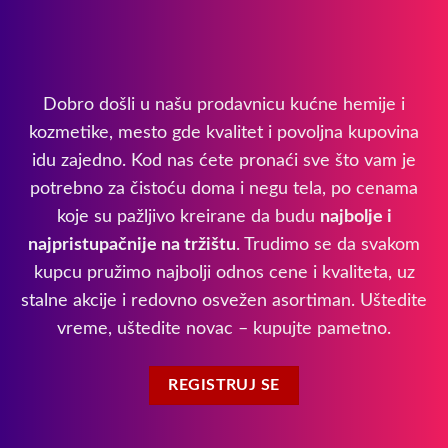
Dobro došli u našu prodavnicu kućne hemije i
kozmetike, mesto gde kvalitet i povoljna kupovina
idu zajedno. Kod nas ćete pronaći sve što vam je
potrebno za čistoću doma i negu tela, po cenama
koje su pažljivo kreirane da budu
najbolje i
najpristupačnije na tržištu
. Trudimo se da svakom
kupcu pružimo najbolji odnos cene i kvaliteta, uz
stalne akcije i redovno osvežen asortiman. Uštedite
vreme, uštedite novac – kupujte pametno.
REGISTRUJ SE