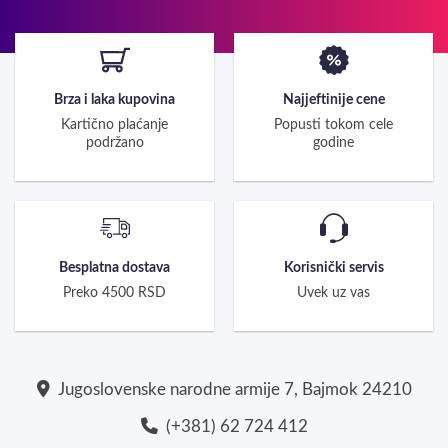
Brza i laka kupovina
Najjeftinije cene
Kartično plaćanje
Popusti tokom cele
podržano
godine
Besplatna dostava
Korisnički servis
Preko 4500 RSD
Uvek uz vas
Jugoslovenske narodne armije 7, Bajmok 24210
(+381) 62 724 412