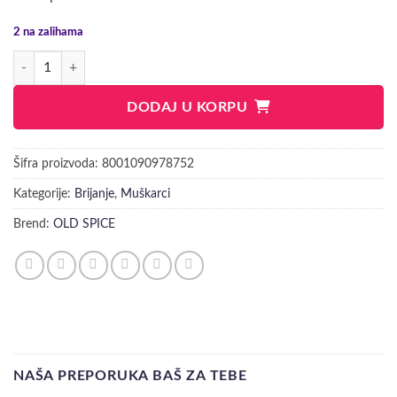
2 na zalihama
OLD SPICE CAPTAIN AFTER SHAVE količina
DODAJ U KORPU
Šifra proizvoda:
8001090978752
Kategorije:
Brijanje
,
Muškarci
Brend:
OLD SPICE
NAŠA PREPORUKA BAŠ ZA TEBE