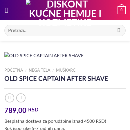
Preskoči
0
na
sadržaj
Pretraga
za:
POČETNA
/
NEGA TELA
/
MUŠKARCI
OLD SPICE CAPTAIN AFTER SHAVE
789,00
RSD
Besplatna dostava za porudžbine iznad 4500 RSD!
Rok isporuke 5-7 radnih dana.