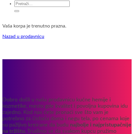
Pretraga
za:
Vaša korpa je trenutno prazna.
Nazad u prodavnicu
Dobro došli u našu prodavnicu kućne hemije i
kozmetike, mesto gde kvalitet i povoljna kupovina idu
zajedno. Kod nas ćete pronaći sve što vam je
potrebno za čistoću doma i negu tela, po cenama koje
su pažljivo kreirane da budu
najbolje i najpristupačnije
na tržištu
. Trudimo se da svakom kupcu pružimo