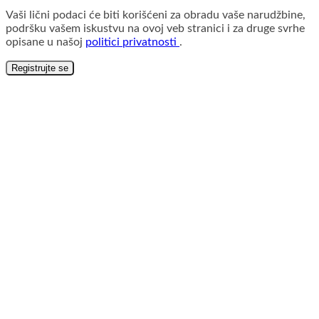
Vaši lični podaci će biti korišćeni za obradu vaše narudžbine,
podršku vašem iskustvu na ovoj veb stranici i za druge svrhe
opisane u našoj
politici privatnosti
.
Registrujte se