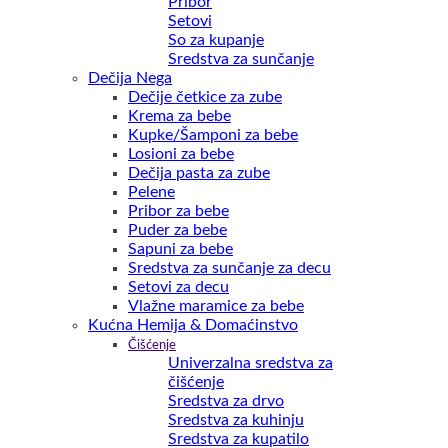
Pribor
Setovi
So za kupanje
Sredstva za sunčanje
Dečija Nega
Dečije četkice za zube
Krema za bebe
Kupke/Šamponi za bebe
Losioni za bebe
Dečija pasta za zube
Pelene
Pribor za bebe
Puder za bebe
Sapuni za bebe
Sredstva za sunčanje za decu
Setovi za decu
Vlažne maramice za bebe
Kućna Hemija & Domaćinstvo
Čišćenje
Univerzalna sredstva za
čišćenje
Sredstva za drvo
Sredstva za kuhinju
Sredstva za kupatilo