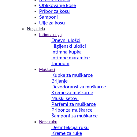
Oblikovanje kose
Pribor za kosu
Šamponi
Ulje za kosu
Nega Tela
Intimna nega
Dnevni ulošci
Higijenski ulošci
Intimna kupka
Intimne maramice
Tamponi
Muškarci
Kupke za muškarce
Brijanje
Dezodoransi za muškarce
Kreme za muškarce
Muški setovi
Parfemi za muškarce
Pribor za muškarce
Šamponi za muškarce
Nega ruku
Dezinfekcija ruku
Kreme za ruke