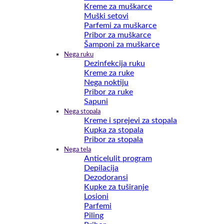
Kreme za muškarce
Muški setovi
Parfemi za muškarce
Pribor za muškarce
Šamponi za muškarce
Nega ruku
Dezinfekcija ruku
Kreme za ruke
Nega noktiju
Pribor za ruke
Sapuni
Nega stopala
Kreme i sprejevi za stopala
Kupka za stopala
Pribor za stopala
Nega tela
Anticelulit program
Depilacija
Dezodoransi
Kupke za tuširanje
Losioni
Parfemi
Piling