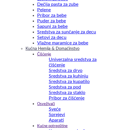
Dečija pasta za zube
Pelene
Pribor za bebe
Puder za bebe
Sapuni za bebe
Sredstva za sunčanje za decu
Setovi za decu
Vlažne maramice za bebe
Kućna Hemija & Domaćinstvo
Čišćenje
Univerzalna sredstva za
čišćenje
Sredstva za drvo
Sredstva za kuhinju
Sredstva za kupatilo
Sredstva za pod
Sredstva za staklo
Pribor za čišćenje
Osveživači
Sveće
Sprejevi
Aparati
Kućne potrepštine