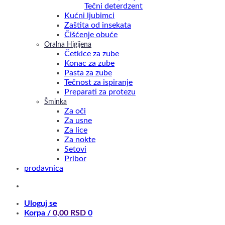
Tečni deterdzent
Kućni ljubimci
Zaštita od insekata
Čišćenje obuće
Oralna Higijena
Četkice za zube
Konac za zube
Pasta za zube
Tečnost za ispiranje
Preparati za protezu
Šminka
Za oči
Za usne
Za lice
Za nokte
Setovi
Pribor
prodavnica
Uloguj se
Korpa /
0,00
RSD
0