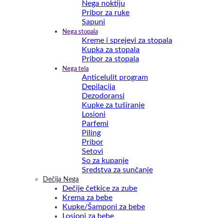
Nega noktiju
Pribor za ruke
Sapuni
Nega stopala
Kreme i sprejevi za stopala
Kupka za stopala
Pribor za stopala
Nega tela
Anticelulit program
Depilacija
Dezodoransi
Kupke za tuširanje
Losioni
Parfemi
Piling
Pribor
Setovi
So za kupanje
Sredstva za sunčanje
Dečija Nega
Dečije četkice za zube
Krema za bebe
Kupke/Šamponi za bebe
Losioni za bebe