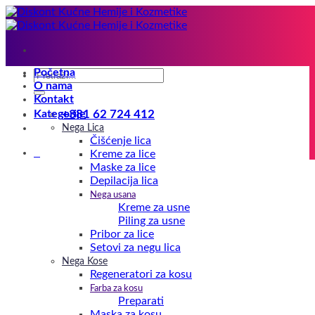
Preskoči
na
sadržaj
Početna
Pretraga
O nama
za:
Kontakt
Kategorije
+381 62 724 412
Nega Lica
Čišćenje lica
0
Kreme za lice
Maske za lice
Depilacija lica
Nega usana
Kreme za usne
Piling za usne
Pribor za lice
Setovi za negu lica
Nega Kose
Regeneratori za kosu
Farba za kosu
Preparati
Maska za kosu