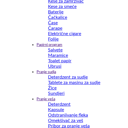
Kese za zamrzivač
Kese za smeće
Baterije
Čačkalice
Čase
Čarape
Električne cigare
Folije
Papirni program
Salvete
Maramice
Toalet papir
Ubrusi
Pranje sudja
Deterdzent za sudje
Tablete za masinu za sudje
Žice
Sundjeri
Pranje veša
Deterdzent
Kapsule
Odstranjivanje fleka
Omekšivač za veš
Pribor za pranje veša