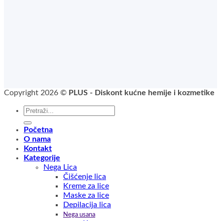
Copyright 2026 ©
PLUS - Diskont kućne hemije i kozmetike
Pretraga
za:
Početna
O nama
Kontakt
Kategorije
Nega Lica
Čišćenje lica
Kreme za lice
Maske za lice
Depilacija lica
Nega usana