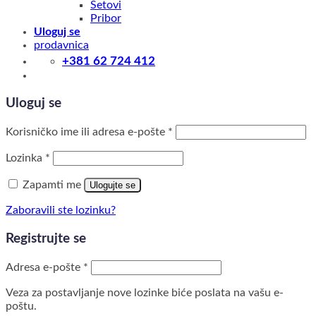
Setovi
Pribor
Uloguj se
prodavnica
+381 62 724 412
Uloguj se
Obavezno
Korisničko ime ili adresa e-pošte
*
Obavezno
Lozinka
*
Zapamti me
Ulogujte se
Zaboravili ste lozinku?
Registrujte se
Obavezno
Adresa e-pošte
*
Veza za postavljanje nove lozinke biće poslata na vašu e-
poštu.