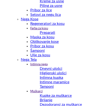
Kreme za usne
Piling za usne
Pribor za lice
Setovi za negu lica
Nega Kose
Regeneratori za kosu
Farba za kosu
Preparati
Maska za kosu
Oblikovanje kose
Pribor za kosu
Šamponi
Ulje za kosu
Nega Tela
Intimna nega
Dnevni ulošci
Higijenski ulošci
Intimna kupka
Intimne maramice
Tamponi
Muškarci
Kupke za muškarce
Brijanje
Dezodoransi za muškarce