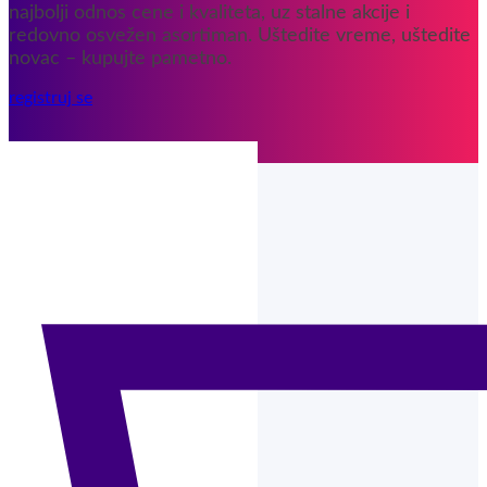
najbolji odnos cene i kvaliteta, uz stalne akcije i
redovno osvežen asortiman. Uštedite vreme, uštedite
novac – kupujte pametno.
registruj se