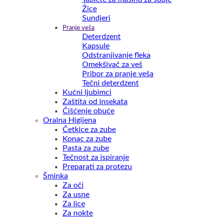
Žice
Sundjeri
Pranje veša
Deterdzent
Kapsule
Odstranjivanje fleka
Omekšivač za veš
Pribor za pranje veša
Tečni deterdzent
Kućni ljubimci
Zaštita od insekata
Čišćenje obuće
Oralna Higijena
Četkice za zube
Konac za zube
Pasta za zube
Tečnost za ispiranje
Preparati za protezu
Šminka
Za oči
Za usne
Za lice
Za nokte