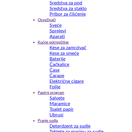
Sredstva za pod
Sredstva za staklo
Pribor za čišćenje
Osveživači
Sveće
Sprejevi
Aparati
Kućne potrepštine
Kese za zamrzivač
Kese za smeće
Baterije
Čačkalice
Čase
Čarape
Električne cigare
Folije
Papirni program
Salvete
Maramice
Toalet papir
Ubrusi
Pranje sudja
Deterdzent za sudje
Tablete za masinu za sudje