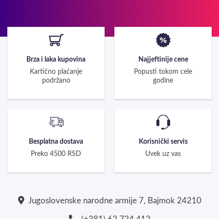
Brza i laka kupovina
Najjeftinije cene
Kartično plaćanje
Popusti tokom cele
podržano
godine
Besplatna dostava
Korisnički servis
Preko 4500 RSD
Uvek uz vas
Jugoslovenske narodne armije 7, Bajmok 24210