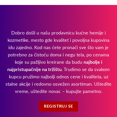
Dobro došli u našu prodavnicu kućne hemije i
kozmetike, mesto gde kvalitet i povoljna kupovina
idu zajedno. Kod nas ćete pronaći sve što vam je
potrebno za čistoću doma i negu tela, po cenama
koje su pažljivo kreirane da budu
najbolje i
najpristupačnije na tržištu
. Trudimo se da svakom
kupcu pružimo najbolji odnos cene i kvaliteta, uz
stalne akcije i redovno osvežen asortiman. Uštedite
vreme, uštedite novac – kupujte pametno.
REGISTRUJ SE