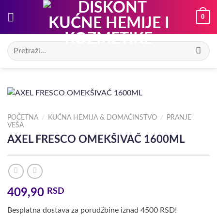
Preskoči
0
na
sadržaj
Pretraga
za:
POČETNA
/
KUĆNA HEMIJA & DOMAĆINSTVO
/
PRANJE
VEŠA
AXEL FRESCO OMEKŠIVAČ 1600ML
409,90
RSD
Besplatna dostava za porudžbine iznad 4500 RSD!