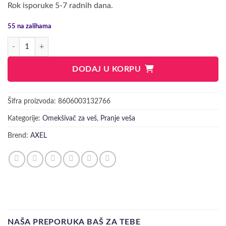
Rok isporuke 5-7 radnih dana.
55 na zalihama
AXEL FRESCO OMEKŠIVAČ 1600ML količina
DODAJ U KORPU
Šifra proizvoda:
8606003132766
Kategorije:
Omekšivač za veš
,
Pranje veša
Brend:
AXEL
NAŠA PREPORUKA BAŠ ZA TEBE