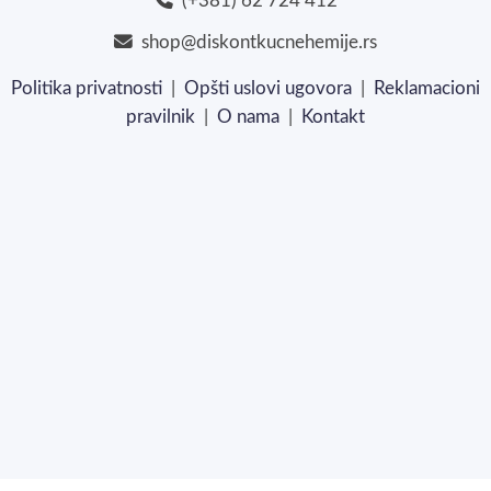
(+381) 62 724 412
shop@diskontkucnehemije.rs
Politika privatnosti
|
Opšti uslovi ugovora
|
Reklamacioni
pravilnik
|
O nama
|
Kontakt