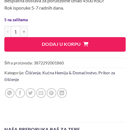
Besplatna dostava za porudžbine iznad 4500 RSD!
Rok isporuke 5-7 radnih dana.
5 na zalihama
ZICA ZA SUDOVE 1/1 PEREX količina
DODAJ U KORPU
Šifra proizvoda:
3872292001860
Kategorije:
Čišćenje
,
Kućna Hemija & Domaćinstvo
,
Pribor za
čišćenje
NAŠA PREPORUKA BAŠ ZA TEBE