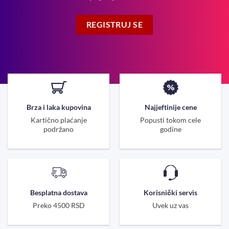
REGISTRUJ SE
Brza i laka kupovina
Najjeftinije cene
Kartično plaćanje
Popusti tokom cele
podržano
godine
Besplatna dostava
Korisnički servis
Preko 4500 RSD
Uvek uz vas