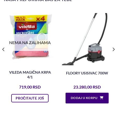
NEMA NA ZALIHAMA
VILEDA MAGIČNA KRPA
FLOORY USISIVAC 700W
4/1
719,00
RSD
23.280,00
RSD
DODAJ U KORPU
PROČITAJTE JOŠ