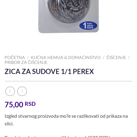
POČETNA
/
KUĆNA HEMIJA & DOMAĆINSTVO
/
ČIŠĆENJE
/
PRIBOR ZA ČIŠĆENJE
ZICA ZA SUDOVE 1/1 PEREX
75,00
RSD
Izgled stvarnog proizvoda mo?e se razlikovati od prikaza na
slici.