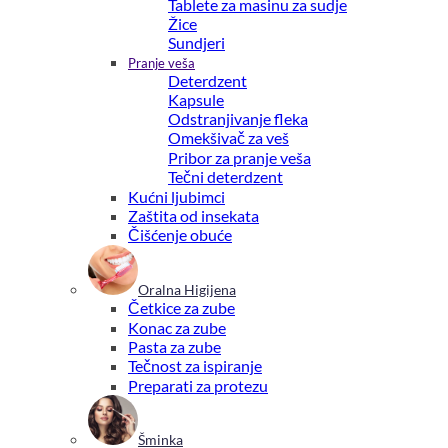
Tablete za masinu za sudje
Žice
Sundjeri
Pranje veša
Deterdzent
Kapsule
Odstranjivanje fleka
Omekšivač za veš
Pribor za pranje veša
Tečni deterdzent
Kućni ljubimci
Zaštita od insekata
Čišćenje obuće
Oralna Higijena
Četkice za zube
Konac za zube
Pasta za zube
Tečnost za ispiranje
Preparati za protezu
Šminka