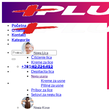
Preskoči
na
sadržaj
Početna
O nama
Kontakt
Kategorije
Pretraga
Nega Lica
za:
Čišćenje lica
Kreme za lice
+381 62 724 412
Maske za lice
Depilacija lica
Nega usana
Kreme za usne
0
Piling za usne
Pribor za lice
Setovi za negu lica
Nega Kose