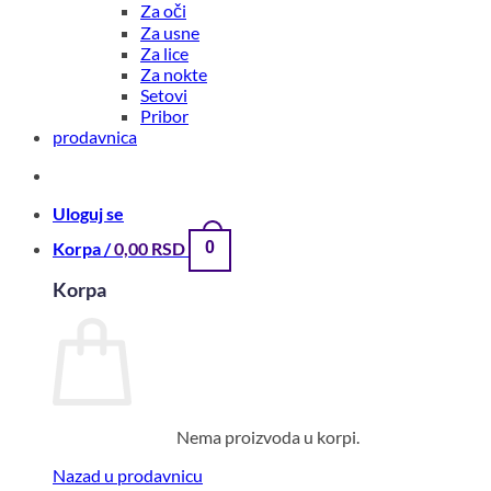
Za oči
Za usne
Za lice
Za nokte
Setovi
Pribor
prodavnica
Uloguj se
Korpa /
0,00
RSD
0
Korpa
Nema proizvoda u korpi.
Nazad u prodavnicu