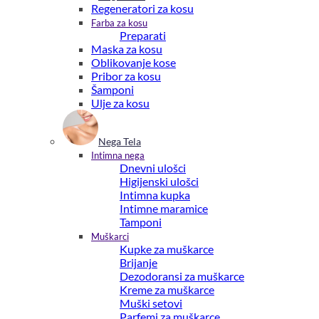
Regeneratori za kosu
Farba za kosu
Preparati
Maska za kosu
Oblikovanje kose
Pribor za kosu
Šamponi
Ulje za kosu
Nega Tela
Intimna nega
Dnevni ulošci
Higijenski ulošci
Intimna kupka
Intimne maramice
Tamponi
Muškarci
Kupke za muškarce
Brijanje
Dezodoransi za muškarce
Kreme za muškarce
Muški setovi
Parfemi za muškarce