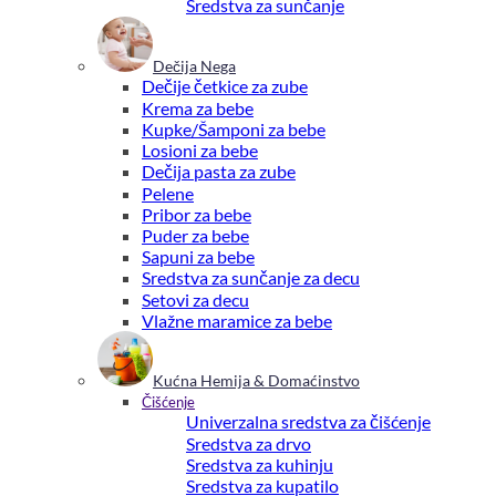
Sredstva za sunčanje
Dečija Nega
Dečije četkice za zube
Krema za bebe
Kupke/Šamponi za bebe
Losioni za bebe
Dečija pasta za zube
Pelene
Pribor za bebe
Puder za bebe
Sapuni za bebe
Sredstva za sunčanje za decu
Setovi za decu
Vlažne maramice za bebe
Kućna Hemija & Domaćinstvo
Čišćenje
Univerzalna sredstva za čišćenje
Sredstva za drvo
Sredstva za kuhinju
Sredstva za kupatilo