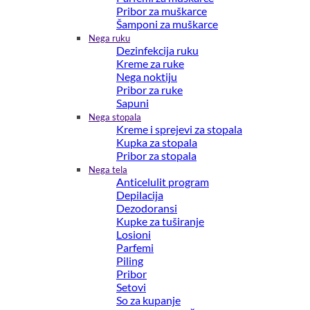
Pribor za muškarce
Šamponi za muškarce
Nega ruku
Dezinfekcija ruku
Kreme za ruke
Nega noktiju
Pribor za ruke
Sapuni
Nega stopala
Kreme i sprejevi za stopala
Kupka za stopala
Pribor za stopala
Nega tela
Anticelulit program
Depilacija
Dezodoransi
Kupke za tuširanje
Losioni
Parfemi
Piling
Pribor
Setovi
So za kupanje