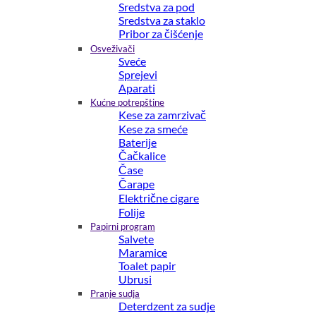
Sredstva za pod
Sredstva za staklo
Pribor za čišćenje
Osveživači
Sveće
Sprejevi
Aparati
Kućne potrepštine
Kese za zamrzivač
Kese za smeće
Baterije
Čačkalice
Čase
Čarape
Električne cigare
Folije
Papirni program
Salvete
Maramice
Toalet papir
Ubrusi
Pranje sudja
Deterdzent za sudje