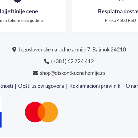
ajjeftinije cene
Besplatna dosta
usti tokom cele godine
Preko 4500 RSD
Jugoslovenske narodne armije 7, Bajmok 24210
(+381) 62 724 412
shop@diskontkucnehemije.rs
atnosti
|
Opšti uslovi ugovora
|
Reklamacioni pravilnik
|
O na