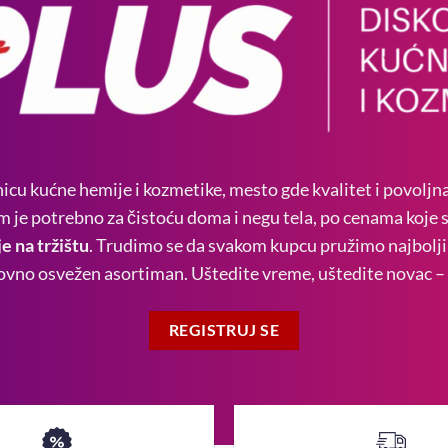
icu kućne hemije i kozmetike, mesto gde kvalitet i povoljn
m je potrebno za čistoću doma i negu tela, po cenama koje 
e na tržištu
. Trudimo se da svakom kupcu pružimo najbolji 
edovno osvežen asortiman. Uštedite vreme, uštedite novac 
REGISTRUJ SE