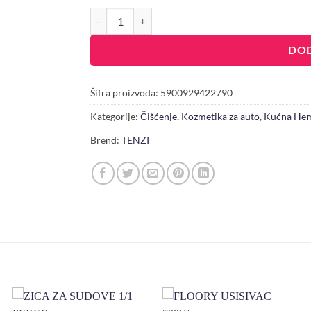
TENZI SREDSTVO ZA ČIŠĆENJE FELNI AUTOMOBI
DOD
Šifra proizvoda:
5900929422790
Kategorije:
Čišćenje
,
Kozmetika za auto
,
Kućna Hem
Brend:
TENZI