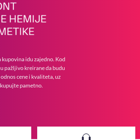
a kupovina idu zajedno. Kod
su pažljivo kreirane da budu
odnos cene i kvaliteta, uz
– kupujte pametno.