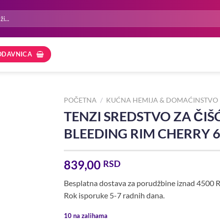
ODAVNICA
POČETNA
/
KUĆNA HEMIJA & DOMAĆINSTVO
TENZI SREDSTVO ZA ČIŠ
BLEEDING RIM CHERRY 
839,00
RSD
Besplatna dostava za porudžbine iznad 4500 
Rok isporuke 5-7 radnih dana.
10 na zalihama