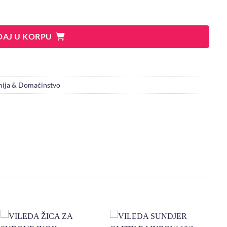
LA BLEEDING RIM CHERRY 600ML količina
AJ U KORPU
ija & Domaćinstvo