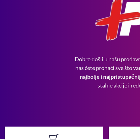
Dobro došli u našu prodavn
nas ćete pronaći sve što va
najbolje i najpristupačnij
stalne akcije i r