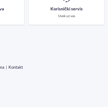
va
Korisnički servis
Uvek uz vas
ma
|
Kontakt