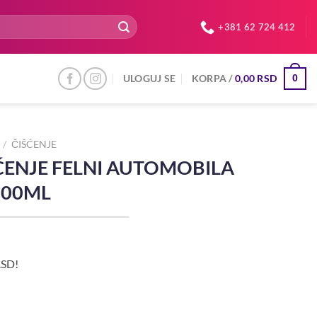
+381 62 724 412
ULOGUJ SE
KORPA /
0,00
RSD
0
/
ČIŠĆENJE
ĆENJE FELNI AUTOMOBILA
600ML
RSD!