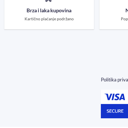
Brza i laka kupovina
N
Kartično plaćanje podržano
Pop
Politika priv