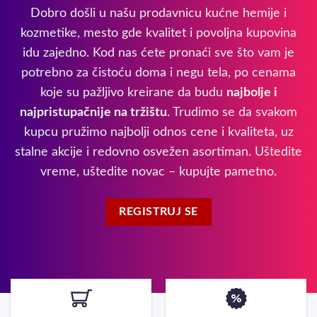
Dobro došli u našu prodavnicu kućne hemije i
kozmetike, mesto gde kvalitet i povoljna kupovina
idu zajedno. Kod nas ćete pronaći sve što vam je
potrebno za čistoću doma i negu tela, po cenama
koje su pažljivo kreirane da budu
najbolje i
najpristupačnije na tržištu
. Trudimo se da svakom
kupcu pružimo najbolji odnos cene i kvaliteta, uz
stalne akcije i redovno osvežen asortiman. Uštedite
vreme, uštedite novac – kupujte pametno.
REGISTRUJ SE