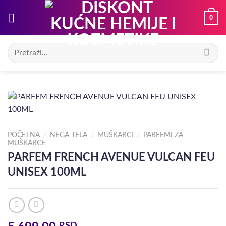
Preskoči
0
na
sadržaj
Pretraga
za:
POČETNA
/
NEGA TELA
/
MUŠKARCI
/
PARFEMI ZA
MUŠKARCE
PARFEM FRENCH AVENUE VULCAN FEU
UNISEX 100ML