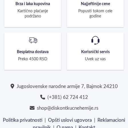
Brza i laka kupovina
Najjeftinije cene
Kartično plaćanje
Popusti tokom cele
podržano
godine
Besplatna dostava
Korisnički servis
Preko 4500 RSD
Uvek uz vas
Jugoslovenske narodne armije 7, Bajmok 24210
(+381) 62 724 412
shop@diskontkucnehemije.rs
Politika privatnosti
|
Opšti uslovi ugovora
|
Reklamacioni
pravilnik
|
O nama
|
Kontakt