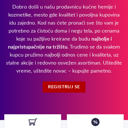
Dobro došli u našu prodavnicu kućne hemije i
kozmetike, mesto gde kvalitet i povoljna kupovina
idu zajedno. Kod nas ćete pronaći sve što vam je
potrebno za čistoću doma i negu tela, po cenama
koje su pažljivo kreirane da budu
najbolje i
najpristupačnije na tržištu
. Trudimo se da svakom
kupcu pružimo najbolji odnos cene i kvaliteta, uz
stalne akcije i redovno osvežen asortiman. Uštedite
vreme, uštedite novac – kupujte pametno.
REGISTRUJ SE