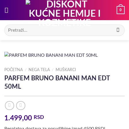
Preskoči
0
na
sadržaj
Pretraga
za:
POČETNA
/
NEGA TELA
/
MUŠKARCI
PARFEM BRUNO BANANI MAN EDT
50ML
1.499,00
RSD
Besplatna dostava za porudžbine iznad 4500 RSD!