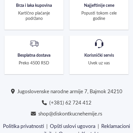
Brza i laka kupovina
Najjeftinije cene
Kartično plaćanje
Popusti tokom cele
podržano
godine
Besplatna dostava
Korisnički servis
Preko 4500 RSD
Uvek uz vas
Jugoslovenske narodne armije 7, Bajmok 24210
(+381) 62 724 412
shop@diskontkucnehemije.rs
Politika privatnosti
|
Opšti uslovi ugovora
|
Reklamacioni