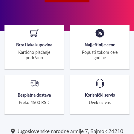
Brza i laka kupovina
Najjeftinije cene
Kartično plaćanje
Popusti tokom cele
podržano
godine
Besplatna dostava
Korisnički servis
Preko 4500 RSD
Uvek uz vas
Jugoslovenske narodne armije 7, Bajmok 24210