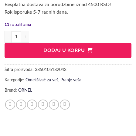
Besplatna dostava za porudžbine iznad 4500 RSD!
Rok isporuke 5-7 radnih dana.
11 na zalihama
ORNEL BABY&SENSITIVE OMEKŠIVAČ 1.6L količina
DODAJ U KORPU
Šifra proizvoda:
3850105182043
Kategorije:
Omekšivač za veš
,
Pranje veša
Brend:
ORNEL