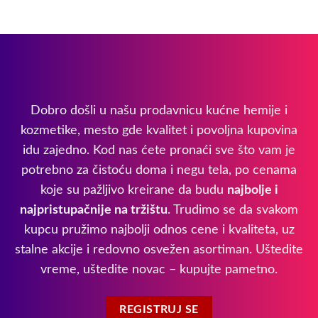
Dobro došli u našu prodavnicu kućne hemije i
kozmetike, mesto gde kvalitet i povoljna kupovina
idu zajedno. Kod nas ćete pronaći sve što vam je
potrebno za čistoću doma i negu tela, po cenama
koje su pažljivo kreirane da budu
najbolje i
najpristupačnije na tržištu
. Trudimo se da svakom
kupcu pružimo najbolji odnos cene i kvaliteta, uz
stalne akcije i redovno osvežen asortiman. Uštedite
vreme, uštedite novac – kupujte pametno.
REGISTRUJ SE