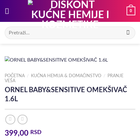
Preskoči
0
na
sadržaj
Pretraga
za:
POČETNA
/
KUĆNA HEMIJA & DOMAĆINSTVO
/
PRANJE
VEŠA
ORNEL BABY&SENSITIVE OMEKŠIVAČ
1.6L
399,00
RSD