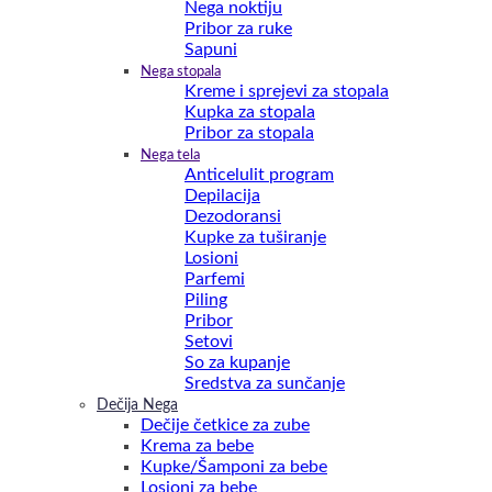
Nega noktiju
Pribor za ruke
Sapuni
Nega stopala
Kreme i sprejevi za stopala
Kupka za stopala
Pribor za stopala
Nega tela
Anticelulit program
Depilacija
Dezodoransi
Kupke za tuširanje
Losioni
Parfemi
Piling
Pribor
Setovi
So za kupanje
Sredstva za sunčanje
Dečija Nega
Dečije četkice za zube
Krema za bebe
Kupke/Šamponi za bebe
Losioni za bebe