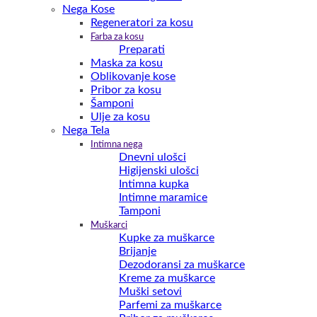
Nega Kose
Regeneratori za kosu
Farba za kosu
Preparati
Maska za kosu
Oblikovanje kose
Pribor za kosu
Šamponi
Ulje za kosu
Nega Tela
Intimna nega
Dnevni ulošci
Higijenski ulošci
Intimna kupka
Intimne maramice
Tamponi
Muškarci
Kupke za muškarce
Brijanje
Dezodoransi za muškarce
Kreme za muškarce
Muški setovi
Parfemi za muškarce