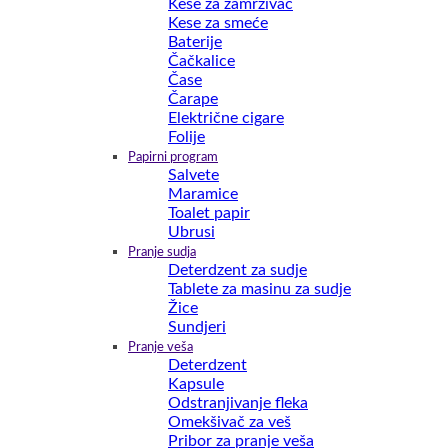
Kese za zamrzivač
Kese za smeće
Baterije
Čačkalice
Čase
Čarape
Električne cigare
Folije
Papirni program
Salvete
Maramice
Toalet papir
Ubrusi
Pranje sudja
Deterdzent za sudje
Tablete za masinu za sudje
Žice
Sundjeri
Pranje veša
Deterdzent
Kapsule
Odstranjivanje fleka
Omekšivač za veš
Pribor za pranje veša