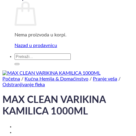
Nema proizvoda u korpi.
Nazad u prodavnicu
Pretraga
za:
Početna
/
Kućna Hemija & Domaćinstvo
/
Pranje veša
/
Odstranjivanje fleka
MAX CLEAN VARIKINA
KAMILICA 1000ML