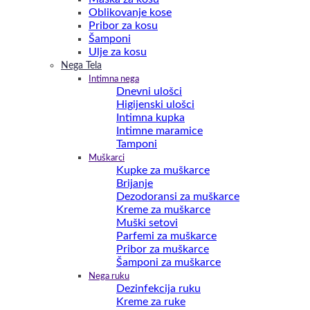
Oblikovanje kose
Pribor za kosu
Šamponi
Ulje za kosu
Nega Tela
Intimna nega
Dnevni ulošci
Higijenski ulošci
Intimna kupka
Intimne maramice
Tamponi
Muškarci
Kupke za muškarce
Brijanje
Dezodoransi za muškarce
Kreme za muškarce
Muški setovi
Parfemi za muškarce
Pribor za muškarce
Šamponi za muškarce
Nega ruku
Dezinfekcija ruku
Kreme za ruke