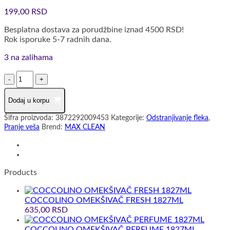
199,00
RSD
Besplatna dostava za porudžbine iznad 4500 RSD!
Rok isporuke 5-7 radnih dana.
3 na zalihama
MAX
CLEAN
VARIKINA
Dodaj u korpu
KAMILICA
1000ML
Šifra proizvoda:
3872292009453
Kategorije:
Odstranjivanje fleka
,
količina
Pranje veša
Brend:
MAX CLEAN
Products
COCCOLINO OMEKŠIVAČ FRESH 1827ML
635,00
RSD
COCCOLINO OMEKŠIVAČ PERFUME 1827ML