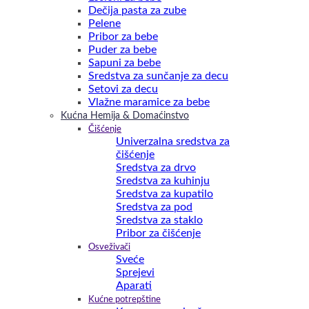
Dečija pasta za zube
Pelene
Pribor za bebe
Puder za bebe
Sapuni za bebe
Sredstva za sunčanje za decu
Setovi za decu
Vlažne maramice za bebe
Kućna Hemija & Domaćinstvo
Čišćenje
Univerzalna sredstva za
čišćenje
Sredstva za drvo
Sredstva za kuhinju
Sredstva za kupatilo
Sredstva za pod
Sredstva za staklo
Pribor za čišćenje
Osveživači
Sveće
Sprejevi
Aparati
Kućne potrepštine