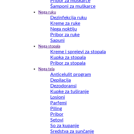
Pribor za muškarce
Šamponi za muškarce
Nega ruku
Dezinfekcija ruku
Kreme za ruke
Nega noktiju
Pribor za ruke
Sapuni
Nega stopala
Kreme i sprejevi za stopala
Kupka za stopala
Pribor za stopala
Nega tela
Anticelulit program
Depilacija
Dezodoransi
Kupke za tuširanje
Losioni
Parfemi
Piling
Pribor
Setovi
So za kupanje
Sredstva za sunčanje