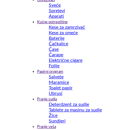
Osveživači
Sveće
Sprejevi
Aparati
Kućne potrepštine
Kese za zamrzivač
Kese za smeće
Baterije
Čačkalice
Čase
Čarape
Električne cigare
Folije
Papirni program
Salvete
Maramice
Toalet papir
Ubrusi
Pranje sudja
Deterdzent za sudje
Tablete za masinu za sudje
Žice
Sundjeri
Pranje veša