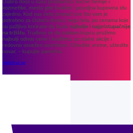
Dobro došli u našu prodavnicu kućne hemije i
kozmetike, mesto gde kvalitet i povoljna kupovina idu
zajedno. Kod nas ćete pronaći sve što vam je
potrebno za čistoću doma i negu tela, po cenama koje
su pažljivo kreirane da budu
najbolje i najpristupačnije
na tržištu
. Trudimo se da svakom kupcu pružimo
najbolji odnos cene i kvaliteta, uz stalne akcije i
redovno osvežen asortiman. Uštedite vreme, uštedite
novac – kupujte pametno.
registruj se