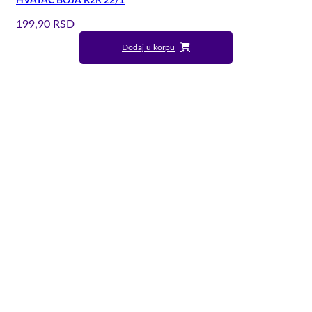
HVATAČ BOJA K2R 22/1
199,90
RSD
Dodaj u korpu