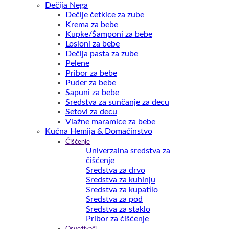
Dečija Nega
Dečije četkice za zube
Krema za bebe
Kupke/Šamponi za bebe
Losioni za bebe
Dečija pasta za zube
Pelene
Pribor za bebe
Puder za bebe
Sapuni za bebe
Sredstva za sunčanje za decu
Setovi za decu
Vlažne maramice za bebe
Kućna Hemija & Domaćinstvo
Čišćenje
Univerzalna sredstva za
čišćenje
Sredstva za drvo
Sredstva za kuhinju
Sredstva za kupatilo
Sredstva za pod
Sredstva za staklo
Pribor za čišćenje