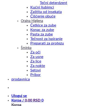
Tečni deterdzent
Kućni ljubimci
Zaštita od insekata
Čišćenje obuće
Oralna Higijena
Četkice za zube
Konac za zube
Pasta za zube
Tečnost za ispiranje
Preparati za protezu
Šminka
Za oči
Za usne
Za lice
Za nokte
Setovi
Pribor
prodavnica
Uloguj se
Korpa /
0,00
RSD
0
Korpa