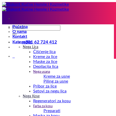
Preskoči
na
sadržaj
Početna
Pretraga
O nama
za:
Kontakt
Kategorije
+381 62 724 412
Nega Lica
Čišćenje lica
0
Kreme za lice
Maske za lice
Depilacija lica
Nega usana
Kreme za usne
Piling za usne
Pribor za lice
Setovi za negu lica
Nega Kose
Regeneratori za kosu
Farba za kosu
Preparati
Maska za kosu