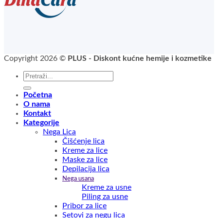
Copyright 2026 ©
PLUS - Diskont kućne hemije i kozmetike
Pretraga
za:
Početna
O nama
Kontakt
Kategorije
Nega Lica
Čišćenje lica
Kreme za lice
Maske za lice
Depilacija lica
Nega usana
Kreme za usne
Piling za usne
Pribor za lice
Setovi za negu lica