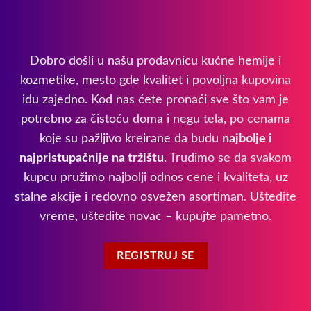
Dobro došli u našu prodavnicu kućne hemije i
kozmetike, mesto gde kvalitet i povoljna kupovina
idu zajedno. Kod nas ćete pronaći sve što vam je
potrebno za čistoću doma i negu tela, po cenama
koje su pažljivo kreirane da budu
najbolje i
najpristupačnije na tržištu
. Trudimo se da svakom
kupcu pružimo najbolji odnos cene i kvaliteta, uz
stalne akcije i redovno osvežen asortiman. Uštedite
vreme, uštedite novac – kupujte pametno.
REGISTRUJ SE