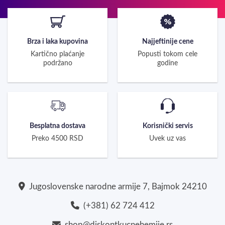
Brza i laka kupovina
Najjeftinije cene
Kartično plaćanje
Popusti tokom cele
podržano
godine
Besplatna dostava
Korisnički servis
Preko 4500 RSD
Uvek uz vas
Jugoslovenske narodne armije 7, Bajmok 24210
(+381) 62 724 412
shop@diskontkucnehemije.rs