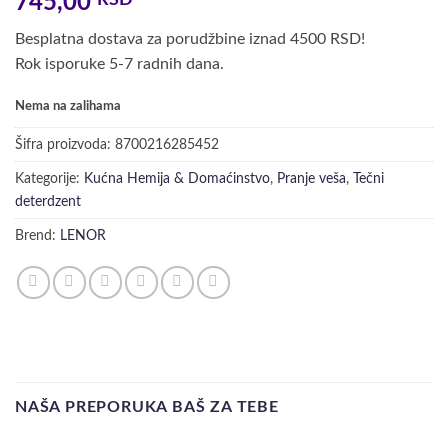
745,00
RSD
Besplatna dostava za porudžbine iznad 4500 RSD!
Rok isporuke 5-7 radnih dana.
Nema na zalihama
Šifra proizvoda:
8700216285452
Kategorije:
Kućna Hemija & Domaćinstvo
,
Pranje veša
,
Tečni
deterdzent
Brend:
LENOR
NAŠA PREPORUKA BAŠ ZA TEBE