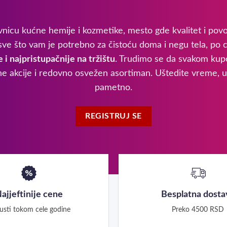
nicu kućne hemije i kozmetike, mesto gde kvalitet i povo
ve što vam je potrebno za čistoću doma i negu tela, po 
e i najpristupačnije na tržištu
. Trudimo se da svakom kup
alne akcije i redovno osvežen asortiman. Uštedite vreme, 
pametno.
REGISTRUJ SE
ajjeftinije cene
Besplatna dosta
usti tokom cele godine
Preko 4500 RSD