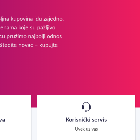
ljna kupovina idu zajedno.
cenama koje su pažljivo
cu pružimo najbolji odnos
uštedite novac – kupujte
va
Korisnički servis
Uvek uz vas