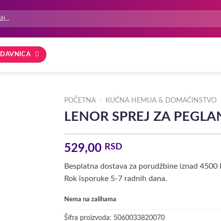
DAVNICA
POČETNA
/
KUĆNA HEMIJA & DOMAĆINSTVO
LENOR SPREJ ZA PEGLA
529,00
RSD
Besplatna dostava za porudžbine iznad 4500
Rok isporuke 5-7 radnih dana.
Nema na zalihama
Šifra proizvoda:
5060033820070