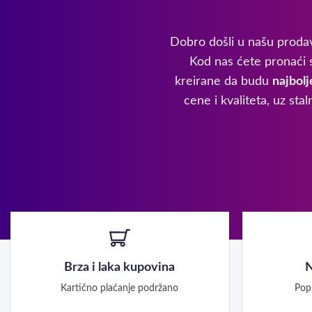
Dobro došli u našu prodav
Kod nas ćete pronaći s
kreirane da budu
najbolj
cene i kvaliteta, uz st
Brza i laka kupovina
N
Kartično plaćanje podržano
Pop