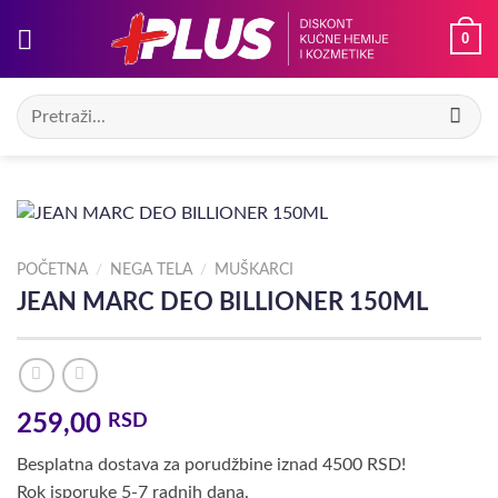
Preskoči
0
na
sadržaj
Pretraga
za:
POČETNA
/
NEGA TELA
/
MUŠKARCI
JEAN MARC DEO BILLIONER 150ML
259,00
RSD
Besplatna dostava za porudžbine iznad 4500 RSD!
Rok isporuke 5-7 radnih dana.