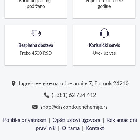
Kartično plaćanje
Popusti tokom cele
podržano
godine
Besplatna dostava
Korisnički servis
Preko 4500 RSD
Uvek uz vas
Jugoslovenske narodne armije 7, Bajmok 24210
(+381) 62 724 412
shop@diskontkucnehemije.rs
Politika privatnosti
|
Opšti uslovi ugovora
|
Reklamacioni
pravilnik
|
O nama
|
Kontakt