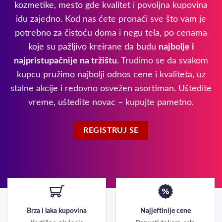
kozmetike, mesto gde kvalitet i povoljna kupovina
idu zajedno. Kod nas ćete pronaći sve što vam je
potrebno za čistoću doma i negu tela, po cenama
koje su pažljivo kreirane da budu
najbolje i
najpristupačnije na tržištu
. Trudimo se da svakom
kupcu pružimo najbolji odnos cene i kvaliteta, uz
stalne akcije i redovno osvežen asortiman. Uštedite
vreme, uštedite novac – kupujte pametno.
REGISTRUJ SE
Brza i laka kupovina
Najjeftinije cene