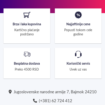
Brza i laka kupovina
Najjeftinije cene
Kartično plaćanje
Popusti tokom cele
podržano
godine
Besplatna dostava
Korisnički servis
Preko 4500 RSD
Uvek uz vas
Jugoslovenske narodne armije 7, Bajmok 24210
(+381) 62 724 412