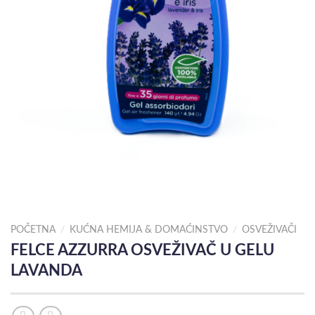
POČETNA
/
KUĆNA HEMIJA & DOMAĆINSTVO
/
OSVEŽIVAČI
FELCE AZZURRA OSVEŽIVAČ U GELU
LAVANDA