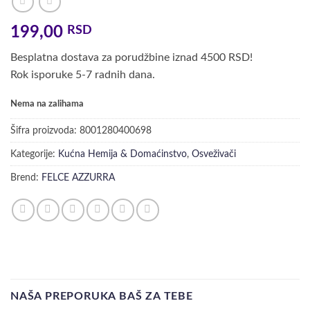
199,00
RSD
Besplatna dostava za porudžbine iznad 4500 RSD!
Rok isporuke 5-7 radnih dana.
Nema na zalihama
Šifra proizvoda:
8001280400698
Kategorije:
Kućna Hemija & Domaćinstvo
,
Osveživači
Brend:
FELCE AZZURRA
NAŠA PREPORUKA BAŠ ZA TEBE