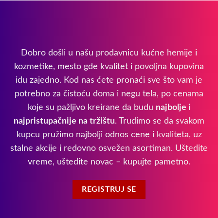
Dobro došli u našu prodavnicu kućne hemije i
kozmetike, mesto gde kvalitet i povoljna kupovina
idu zajedno. Kod nas ćete pronaći sve što vam je
potrebno za čistoću doma i negu tela, po cenama
koje su pažljivo kreirane da budu
najbolje i
najpristupačnije na tržištu
. Trudimo se da svakom
kupcu pružimo najbolji odnos cene i kvaliteta, uz
stalne akcije i redovno osvežen asortiman. Uštedite
vreme, uštedite novac – kupujte pametno.
REGISTRUJ SE