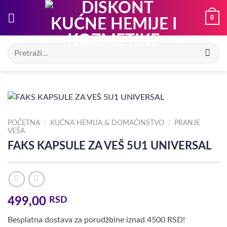
Preskoči
0
na
sadržaj
Pretraga
za:
POČETNA
/
KUĆNA HEMIJA & DOMAĆINSTVO
/
PRANJE
VEŠA
FAKS KAPSULE ZA VEŠ 5U1 UNIVERSAL
499,00
RSD
Besplatna dostava za porudžbine iznad 4500 RSD!