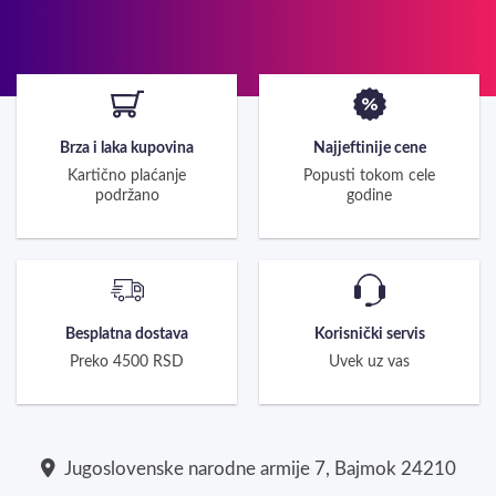
Brza i laka kupovina
Najjeftinije cene
Kartično plaćanje
Popusti tokom cele
podržano
godine
Besplatna dostava
Korisnički servis
Preko 4500 RSD
Uvek uz vas
Jugoslovenske narodne armije 7, Bajmok 24210