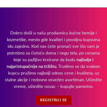
Dobro došli u našu prodavnicu kućne hemije i
kozmetike, mesto gde kvalitet i povoljna kupovina
idu zajedno. Kod nas ćete pronaći sve što vam je
potrebno za čistoću doma i negu tela, po cenama
koje su pažljivo kreirane da budu
najbolje i
najpristupačnije na tržištu
. Trudimo se da svakom
kupcu pružimo najbolji odnos cene i kvaliteta, uz
stalne akcije i redovno osvežen asortiman. Uštedite
vreme, uštedite novac – kupujte pametno.
REGISTRUJ SE