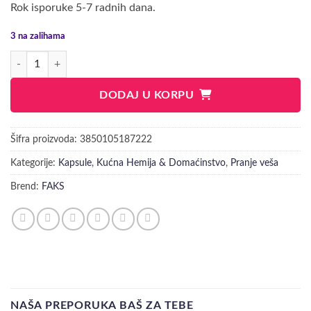
Rok isporuke 5-7 radnih dana.
3 na zalihama
FAKS KAPSULE ZA VEŠ 5U1 UNIVERSAL količina
DODAJ U KORPU
Šifra proizvoda:
3850105187222
Kategorije:
Kapsule
,
Kućna Hemija & Domaćinstvo
,
Pranje veša
Brend:
FAKS
NAŠA PREPORUKA BAŠ ZA TEBE