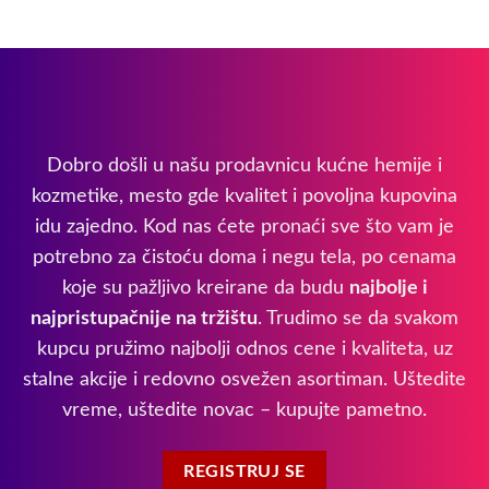
Dobro došli u našu prodavnicu kućne hemije i
kozmetike, mesto gde kvalitet i povoljna kupovina
idu zajedno. Kod nas ćete pronaći sve što vam je
potrebno za čistoću doma i negu tela, po cenama
koje su pažljivo kreirane da budu
najbolje i
najpristupačnije na tržištu
. Trudimo se da svakom
kupcu pružimo najbolji odnos cene i kvaliteta, uz
stalne akcije i redovno osvežen asortiman. Uštedite
vreme, uštedite novac – kupujte pametno.
REGISTRUJ SE