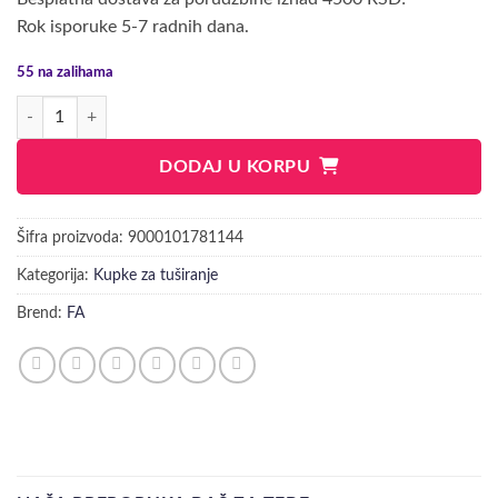
Rok isporuke 5-7 radnih dana.
55 na zalihama
FA FLOWER TWIST GEL ZA TUŠIRANJE 250ML količina
DODAJ U KORPU
Šifra proizvoda:
9000101781144
Kategorija:
Kupke za tuširanje
Brend:
FA