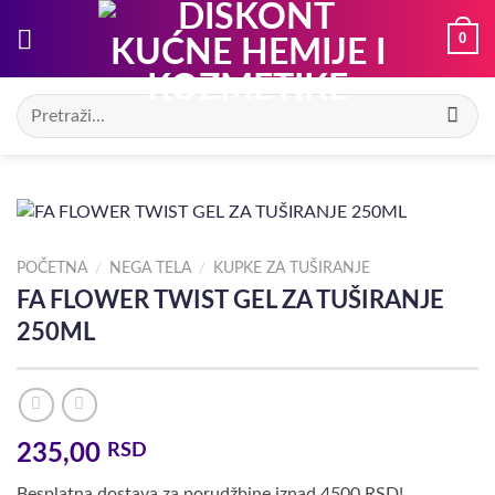
Preskoči
0
na
sadržaj
Pretraga
za:
POČETNA
/
NEGA TELA
/
KUPKE ZA TUŠIRANJE
FA FLOWER TWIST GEL ZA TUŠIRANJE
250ML
235,00
RSD
Besplatna dostava za porudžbine iznad 4500 RSD!