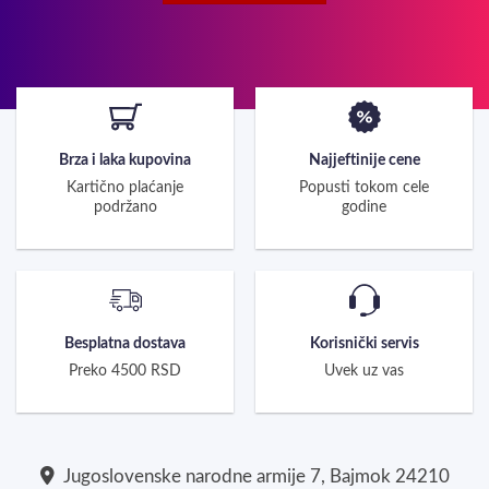
Brza i laka kupovina
Najjeftinije cene
Kartično plaćanje
Popusti tokom cele
podržano
godine
Besplatna dostava
Korisnički servis
Preko 4500 RSD
Uvek uz vas
Jugoslovenske narodne armije 7, Bajmok 24210