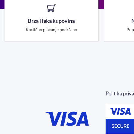
Brza i laka kupovina
N
Kartično plaćanje podržano
Pop
Politika priv