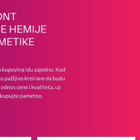
a kupovina idu zajedno. Kod
su pažljivo kreirane da budu
odnos cene i kvaliteta, uz
– kupujte pametno.