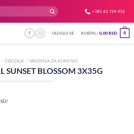
+381 62 724 412
ULOGUJ SE
KORPA /
0,00
RSD
0
/
ČIŠĆENJE
/
SREDSTVA ZA KUPATILO
LL SUNSET BLOSSOM 3X35G
RSD!
5G količina