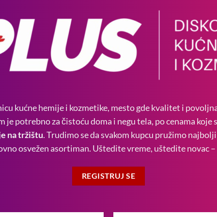
icu kućne hemije i kozmetike, mesto gde kvalitet i povoljn
m je potrebno za čistoću doma i negu tela, po cenama koje 
e na tržištu
. Trudimo se da svakom kupcu pružimo najbolji 
edovno osvežen asortiman. Uštedite vreme, uštedite novac 
REGISTRUJ SE