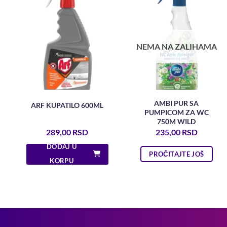
NEMA NA ZALIHAMA
AMBI PUR SA
ARF KUPATILO 600ML
PUMPICOM ZA WC
750M WILD
289,00
RSD
235,00
RSD
DODAJ U
PROČITAJTE JOŠ
KORPU