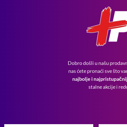
Dobro došli u našu prodavn
nas ćete pronaći sve što va
najbolje i najpristupačnij
stalne akcije i r