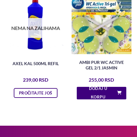
NEMA NA ZALIHAMA
AMBI PUR WC ACTIVE
AXEL KAL 500ML REFIL
GEL 2/1 JASMIN
239,00
RSD
255,00
RSD
DODAJ U
PROČITAJTE JOŠ
KORPU