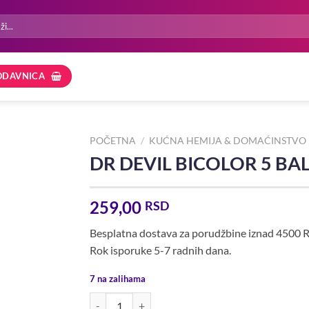
ODAVNICA
POČETNA
/
KUĆNA HEMIJA & DOMAĆINSTVO
DR DEVIL BICOLOR 5 BA
259,00
RSD
Besplatna dostava za porudžbine iznad 4500 
Rok isporuke 5-7 radnih dana.
7 na zalihama
DR DEVIL BICOLOR 5 BALL SUNSET BLOSSOM 3X3