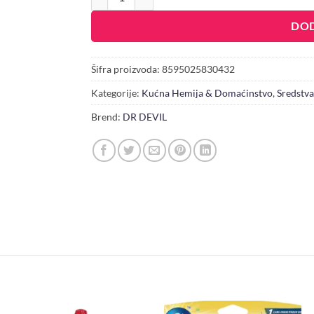
DOD
Šifra proizvoda:
8595025830432
Kategorije:
Kućna Hemija & Domaćinstvo
,
Sredstva
Brend:
DR DEVIL