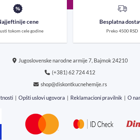
ajjeftinije cene
Besplatna dosta
usti tokom cele godine
Preko 4500 RSD
Jugoslovenske narodne armije 7, Bajmok 24210
(+381) 62 724 412
shop@diskontkucnehemije.rs
atnosti
|
Opšti uslovi ugovora
|
Reklamacioni pravilnik
|
O na