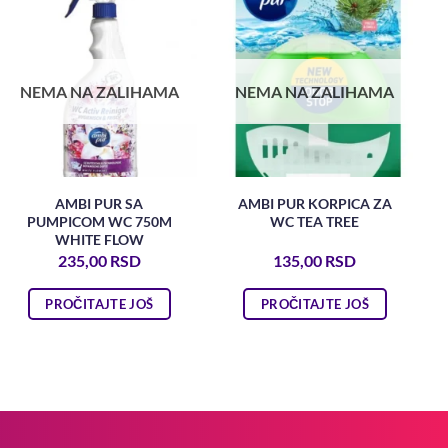
NEMA NA ZALIHAMA
NEMA NA ZALIHAMA
AMBI PUR SA
AMBI PUR KORPICA ZA
PUMPICOM WC 750M
WC TEA TREE
WHITE FLOW
235,00
RSD
135,00
RSD
PROČITAJTE JOŠ
PROČITAJTE JOŠ