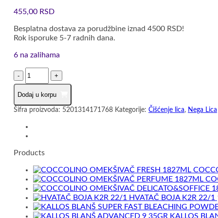
455,00
RSD
Besplatna dostava za porudžbine iznad 4500 RSD!
Rok isporuke 5-7 radnih dana.
6 na zalihama
BIOTEN
MICELARNA
VODA
Dodaj u korpu
HYDRO
X-
Šifra proizvoda:
5201314171768
Kategorije:
Čišćenje lica
,
Nega Lica
CELL
ZA
SVE
TIPOVE
Products
KOŽE
400ML
COCCO
količina
CO
HVATAČ BOJA K2R 22/1
KALLOS BLA