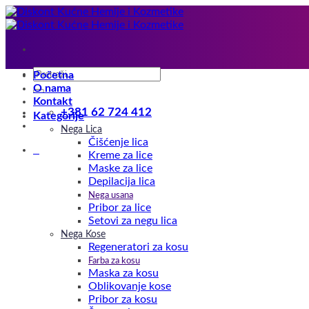
Preskoči
na
sadržaj
Pretraga
Početna
za:
O nama
Kontakt
+381 62 724 412
Kategorije
Nega Lica
Čišćenje lica
0
Kreme za lice
Maske za lice
Depilacija lica
Nega usana
Pribor za lice
Setovi za negu lica
Nega Kose
Regeneratori za kosu
Farba za kosu
Maska za kosu
Oblikovanje kose
Pribor za kosu