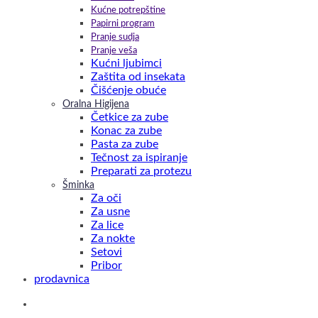
Kućne potrepštine
Papirni program
Pranje sudja
Pranje veša
Kućni ljubimci
Zaštita od insekata
Čišćenje obuće
Oralna Higijena
Četkice za zube
Konac za zube
Pasta za zube
Tečnost za ispiranje
Preparati za protezu
Šminka
Za oči
Za usne
Za lice
Za nokte
Setovi
Pribor
prodavnica