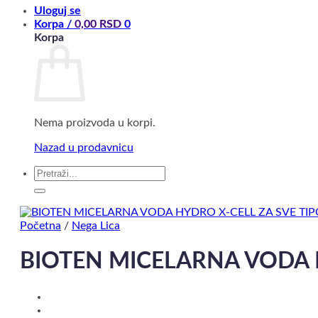
Uloguj se
Korpa /
0,00
RSD
0
Korpa
Nema proizvoda u korpi.
Nazad u prodavnicu
Pretraga
za:
Početna
/
Nega Lica
BIOTEN MICELARNA VODA 