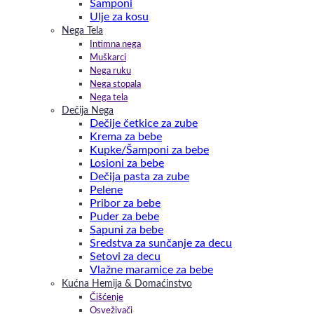
Šamponi
Ulje za kosu
Nega Tela
Intimna nega
Muškarci
Nega ruku
Nega stopala
Nega tela
Dečija Nega
Dečije četkice za zube
Krema za bebe
Kupke/Šamponi za bebe
Losioni za bebe
Dečija pasta za zube
Pelene
Pribor za bebe
Puder za bebe
Sapuni za bebe
Sredstva za sunčanje za decu
Setovi za decu
Vlažne maramice za bebe
Kućna Hemija & Domaćinstvo
Čišćenje
Osveživači