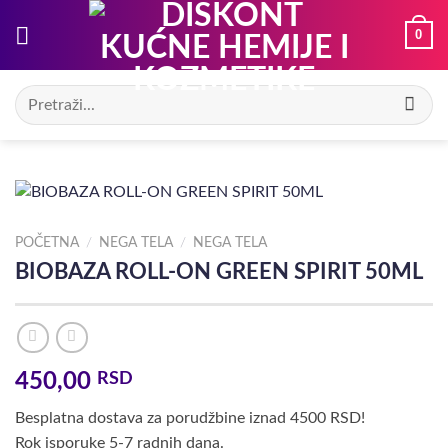
Preskoči
0
na
sadržaj
Pretraga
za:
POČETNA
/
NEGA TELA
/
NEGA TELA
BIOBAZA ROLL-ON GREEN SPIRIT 50ML
450,00
RSD
Besplatna dostava za porudžbine iznad 4500 RSD!
Rok isporuke 5-7 radnih dana.