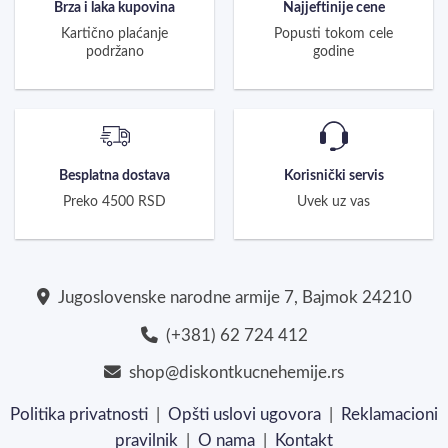
Brza i laka kupovina
Najjeftinije cene
Kartično plaćanje
Popusti tokom cele
podržano
godine
Besplatna dostava
Korisnički servis
Preko 4500 RSD
Uvek uz vas
Jugoslovenske narodne armije 7, Bajmok 24210
(+381) 62 724 412
shop@diskontkucnehemije.rs
Politika privatnosti
|
Opšti uslovi ugovora
|
Reklamacioni
pravilnik
|
O nama
|
Kontakt