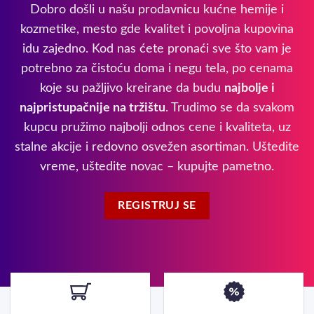
Dobro došli u našu prodavnicu kućne hemije i
kozmetike, mesto gde kvalitet i povoljna kupovina
idu zajedno. Kod nas ćete pronaći sve što vam je
potrebno za čistoću doma i negu tela, po cenama
koje su pažljivo kreirane da budu
najbolje i
najpristupačnije na tržištu
. Trudimo se da svakom
kupcu pružimo najbolji odnos cene i kvaliteta, uz
stalne akcije i redovno osvežen asortiman. Uštedite
vreme, uštedite novac – kupujte pametno.
REGISTRUJ SE