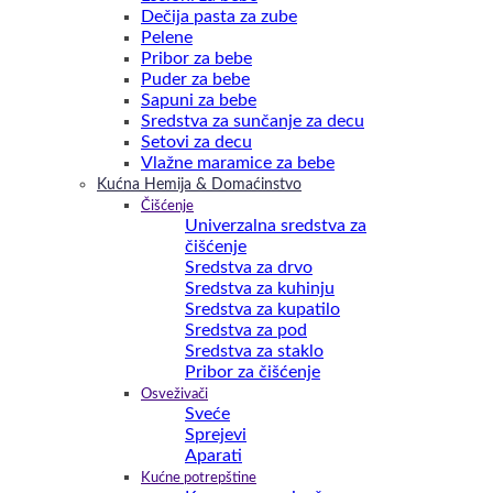
Dečija pasta za zube
Pelene
Pribor za bebe
Puder za bebe
Sapuni za bebe
Sredstva za sunčanje za decu
Setovi za decu
Vlažne maramice za bebe
Kućna Hemija & Domaćinstvo
Čišćenje
Univerzalna sredstva za
čišćenje
Sredstva za drvo
Sredstva za kuhinju
Sredstva za kupatilo
Sredstva za pod
Sredstva za staklo
Pribor za čišćenje
Osveživači
Sveće
Sprejevi
Aparati
Kućne potrepštine