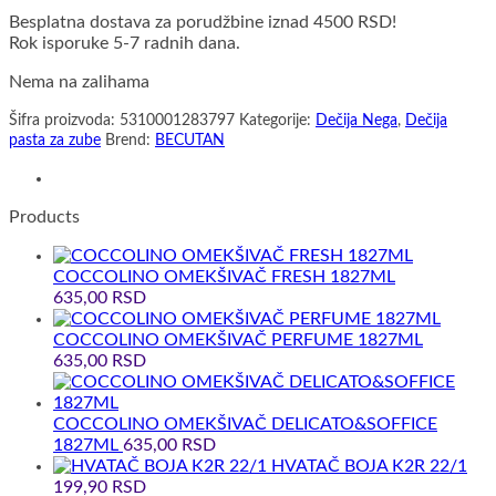
Besplatna dostava za porudžbine iznad 4500 RSD!
Rok isporuke 5-7 radnih dana.
Nema na zalihama
Šifra proizvoda:
5310001283797
Kategorije:
Dečija Nega
,
Dečija
pasta za zube
Brend:
BECUTAN
Products
COCCOLINO OMEKŠIVAČ FRESH 1827ML
635,00
RSD
COCCOLINO OMEKŠIVAČ PERFUME 1827ML
635,00
RSD
COCCOLINO OMEKŠIVAČ DELICATO&SOFFICE
1827ML
635,00
RSD
HVATAČ BOJA K2R 22/1
199,90
RSD