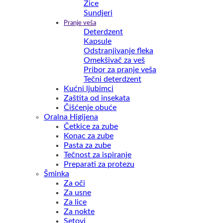
Žice
Sundjeri
Pranje veša
Deterdzent
Kapsule
Odstranjivanje fleka
Omekšivač za veš
Pribor za pranje veša
Tečni deterdzent
Kućni ljubimci
Zaštita od insekata
Čišćenje obuće
Oralna Higijena
Četkice za zube
Konac za zube
Pasta za zube
Tečnost za ispiranje
Preparati za protezu
Šminka
Za oči
Za usne
Za lice
Za nokte
Setovi