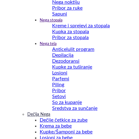
Nega noktiju
Pribor za ruke
Sapuni
Nega stopala
Kreme i sprejevi za stopala
Kupka za stopala
Pribor za stopala
Nega tela
Anticelulit program
Depilacija
Dezodoransi
Kupke za tuširanje
Losioni
Parfemi
Piling
Pribor
Setovi
So za kupanje
Sredstva za sunčanje
Dečija Nega
Dečije četkice za zube
Krema za bebe
Kupke/Šamponi za bebe
Losioni za bebe