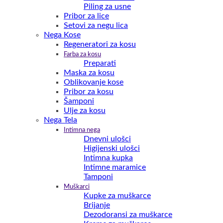
Piling za usne
Pribor za lice
Setovi za negu lica
Nega Kose
Regeneratori za kosu
Farba za kosu
Preparati
Maska za kosu
Oblikovanje kose
Pribor za kosu
Šamponi
Ulje za kosu
Nega Tela
Intimna nega
Dnevni ulošci
Higijenski ulošci
Intimna kupka
Intimne maramice
Tamponi
Muškarci
Kupke za muškarce
Brijanje
Dezodoransi za muškarce