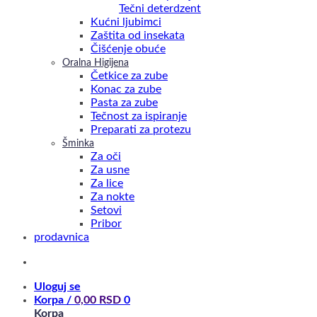
Tečni deterdzent
Kućni ljubimci
Zaštita od insekata
Čišćenje obuće
Oralna Higijena
Četkice za zube
Konac za zube
Pasta za zube
Tečnost za ispiranje
Preparati za protezu
Šminka
Za oči
Za usne
Za lice
Za nokte
Setovi
Pribor
prodavnica
Uloguj se
Korpa /
0,00
RSD
0
Korpa