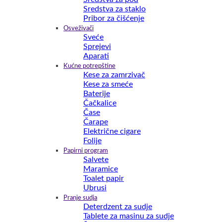
Sredstva za staklo
Pribor za čišćenje
Osveživači
Sveće
Sprejevi
Aparati
Kućne potrepštine
Kese za zamrzivač
Kese za smeće
Baterije
Čačkalice
Čase
Čarape
Električne cigare
Folije
Papirni program
Salvete
Maramice
Toalet papir
Ubrusi
Pranje sudja
Deterdzent za sudje
Tablete za masinu za sudje