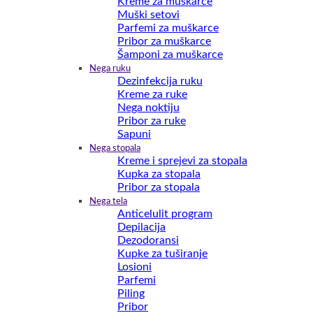
Kreme za muškarce
Muški setovi
Parfemi za muškarce
Pribor za muškarce
Šamponi za muškarce
Nega ruku
Dezinfekcija ruku
Kreme za ruke
Nega noktiju
Pribor za ruke
Sapuni
Nega stopala
Kreme i sprejevi za stopala
Kupka za stopala
Pribor za stopala
Nega tela
Anticelulit program
Depilacija
Dezodoransi
Kupke za tuširanje
Losioni
Parfemi
Piling
Pribor