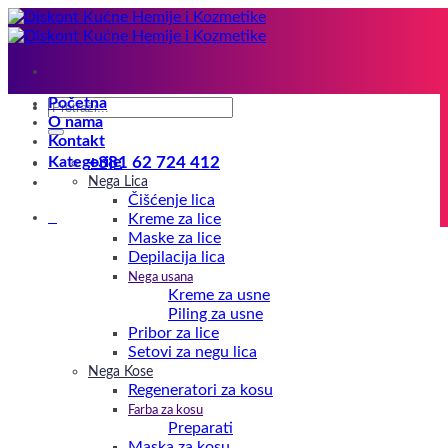
Preskoči
na
sadržaj
Početna
Pretraga
O nama
za:
Kontakt
Kategorije
+381 62 724 412
Nega Lica
Čišćenje lica
0
Kreme za lice
Maske za lice
Depilacija lica
Nega usana
Kreme za usne
Piling za usne
Pribor za lice
Setovi za negu lica
Nega Kose
Regeneratori za kosu
Farba za kosu
Preparati
Maska za kosu