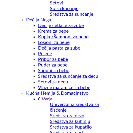
Setovi
So za kupanje
Sredstva za sunčanje
Dečija Nega
Dečije četkice za zube
Krema za bebe
Kupke/Šamponi za bebe
Losioni za bebe
Dečija pasta za zube
Pelene
Pribor za bebe
Puder za bebe
Sapuni za bebe
Sredstva za sunčanje za decu
Setovi za decu
Vlažne maramice za bebe
Kućna Hemija & Domaćinstvo
Čišćenje
Univerzalna sredstva za
čišćenje
Sredstva za drvo
Sredstva za kuhinju
Sredstva za kupatilo
Sredstva za pod