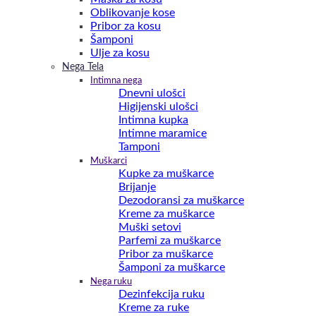
Oblikovanje kose
Pribor za kosu
Šamponi
Ulje za kosu
Nega Tela
Intimna nega
Dnevni ulošci
Higijenski ulošci
Intimna kupka
Intimne maramice
Tamponi
Muškarci
Kupke za muškarce
Brijanje
Dezodoransi za muškarce
Kreme za muškarce
Muški setovi
Parfemi za muškarce
Pribor za muškarce
Šamponi za muškarce
Nega ruku
Dezinfekcija ruku
Kreme za ruke