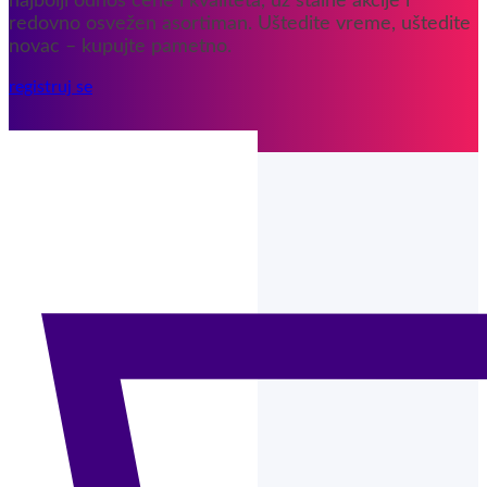
najbolji odnos cene i kvaliteta, uz stalne akcije i
redovno osvežen asortiman. Uštedite vreme, uštedite
novac – kupujte pametno.
registruj se