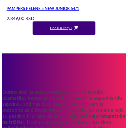
PAMPERS PELENE 5 NEW JUNIOR 64/1
2.349,00
RSD
Dodaj u korpu
Dobro došli u našu prodavnicu kućne hemije i
kozmetike, mesto gde kvalitet i povoljna kupovina idu
zajedno. Kod nas ćete pronaći sve što vam je
potrebno za čistoću doma i negu tela, po cenama koje
su pažljivo kreirane da budu
najbolje i najpristupačnije
na tržištu
. Trudimo se da svakom kupcu pružimo