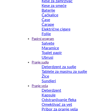
Kese za zamrzivač
Kese za smeće
Baterije
Čačkalice
Čase
Čarape
Električne cigare
Folije
Papirni program
Salvete
Maramice
Toalet papir
Ubrusi
Pranje sudja
Deterdzent za sudje
Tablete za masinu za sudje
Žice
Sundjeri
Pranje veša
Deterdzent
Kapsule
Odstranjivanje fleka
Omekšivač za veš
Pribor za pranje veša