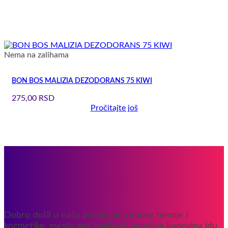
Nema na zalihama
BON BOS MALIZIA DEZODORANS 75 KIWI
275,00
RSD
Pročitajte još
Dobro došli u našu prodavnicu kućne hemije i
kozmetike, mesto gde kvalitet i povoljna kupovina idu