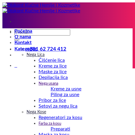
Preskoči
na
sadržaj
Početna
Pretraga
O nama
za:
Kontakt
Kategorije
+381 62 724 412
Nega Lica
Čišćenje lica
0
Kreme za lice
Maske za lice
Depilacija lica
Nega usana
Kreme za usne
Piling za usne
Pribor za lice
Setovi za negu lica
Nega Kose
Regeneratori za kosu
Farba za kosu
Preparati
Maska za kosu