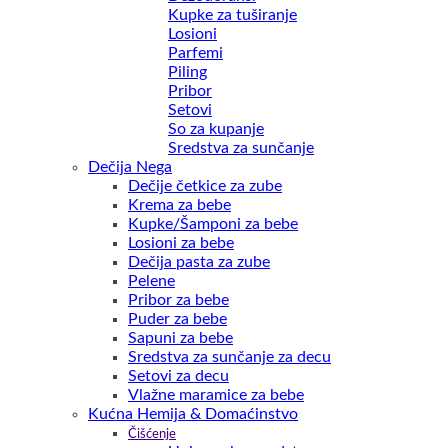
Kupke za tuširanje
Losioni
Parfemi
Piling
Pribor
Setovi
So za kupanje
Sredstva za sunčanje
Dečija Nega
Dečije četkice za zube
Krema za bebe
Kupke/Šamponi za bebe
Losioni za bebe
Dečija pasta za zube
Pelene
Pribor za bebe
Puder za bebe
Sapuni za bebe
Sredstva za sunčanje za decu
Setovi za decu
Vlažne maramice za bebe
Kućna Hemija & Domaćinstvo
Čišćenje