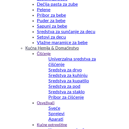
Dečija pasta za zube
Pelene
Pribor za bebe
Puder za bebe
Sapuni za bebe
Sredstva za sunčanje za decu
Setovi za decu
Vlažne maramice za bebe
Kućna Hemija & Domaćinstvo
Čišćenje
Univerzalna sredstva za
čišćenje
Sredstva za drvo
Sredstva za kuhinju
Sredstva za kupatilo
Sredstva za pod
Sredstva za staklo
Pribor za čišćenje
Osveživači
Sveće
Sprejevi
Aparati
Kućne potrepštine