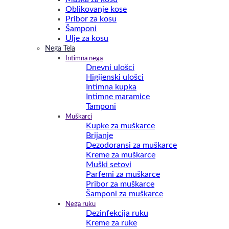
Oblikovanje kose
Pribor za kosu
Šamponi
Ulje za kosu
Nega Tela
Intimna nega
Dnevni ulošci
Higijenski ulošci
Intimna kupka
Intimne maramice
Tamponi
Muškarci
Kupke za muškarce
Brijanje
Dezodoransi za muškarce
Kreme za muškarce
Muški setovi
Parfemi za muškarce
Pribor za muškarce
Šamponi za muškarce
Nega ruku
Dezinfekcija ruku
Kreme za ruke