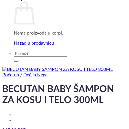
Nema proizvoda u korpi.
Nazad u prodavnicu
Pretraga
za:
Početna
/
Dečija Nega
BECUTAN BABY ŠAMPON
ZA KOSU I TELO 300ML