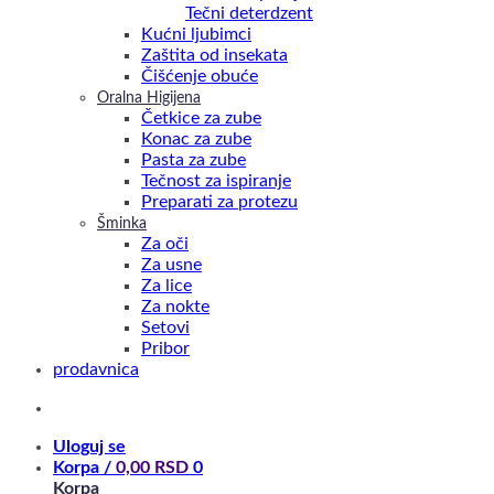
Tečni deterdzent
Kućni ljubimci
Zaštita od insekata
Čišćenje obuće
Oralna Higijena
Četkice za zube
Konac za zube
Pasta za zube
Tečnost za ispiranje
Preparati za protezu
Šminka
Za oči
Za usne
Za lice
Za nokte
Setovi
Pribor
prodavnica
Uloguj se
Korpa /
0,00
RSD
0
Korpa