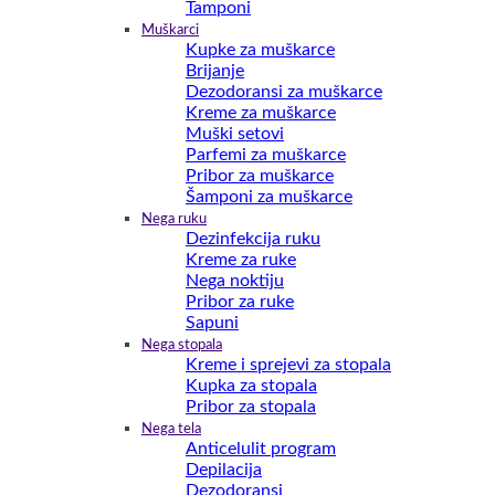
Tamponi
Muškarci
Kupke za muškarce
Brijanje
Dezodoransi za muškarce
Kreme za muškarce
Muški setovi
Parfemi za muškarce
Pribor za muškarce
Šamponi za muškarce
Nega ruku
Dezinfekcija ruku
Kreme za ruke
Nega noktiju
Pribor za ruke
Sapuni
Nega stopala
Kreme i sprejevi za stopala
Kupka za stopala
Pribor za stopala
Nega tela
Anticelulit program
Depilacija
Dezodoransi