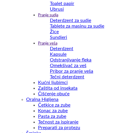
Toalet papir
Ubrusi
Pranje sudja
Deterdzent za sudje
Tablete za masinu za sudje
Žice
Sundjeri
Pranje veša
Deterdzent
Kapsule
Odstranjivanje fleka
Omekšivač za veš
Pribor za pranje veša
Tečni deterdzent
Kućni ljubimci
Zaštita od insekata
Čišćenje obuće
Oralna Higijena
Četkice za zube
Konac za zube
Pasta za zube
Tečnost za ispiranje
Preparati za protezu