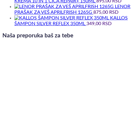
KREMA 10 IN 1 CICA REPAIR+ 150ML
895,00
RSD
LENOR
PRAŠAK ZA VEŠ APRILFRISH 1265G
875,00
RSD
KALLOS
ŠAMPON SILVER REFLEX 350ML
349,00
RSD
Naša preporuka baš za tebe