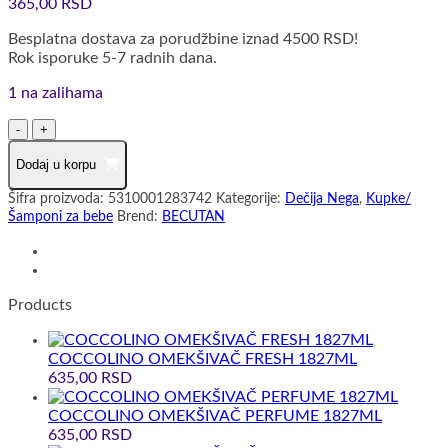
365,00
RSD
Besplatna dostava za porudžbine iznad 4500 RSD!
Rok isporuke 5-7 radnih dana.
1 na zalihama
BECUTAN
BABY
ŠAMPON
Dodaj u korpu
ZA
Šifra proizvoda:
5310001283742
Kategorije:
Dečija Nega
,
Kupke/
KOSU
Šamponi za bebe
Brend:
BECUTAN
I
TELO
300ML
količina
Products
COCCOLINO OMEKŠIVAČ FRESH 1827ML
635,00
RSD
COCCOLINO OMEKŠIVAČ PERFUME 1827ML
635,00
RSD