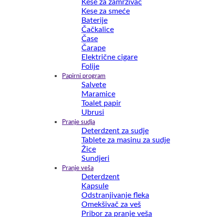
Kese za zamrzivač
Kese za smeće
Baterije
Čačkalice
Čase
Čarape
Električne cigare
Folije
Papirni program
Salvete
Maramice
Toalet papir
Ubrusi
Pranje sudja
Deterdzent za sudje
Tablete za masinu za sudje
Žice
Sundjeri
Pranje veša
Deterdzent
Kapsule
Odstranjivanje fleka
Omekšivač za veš
Pribor za pranje veša