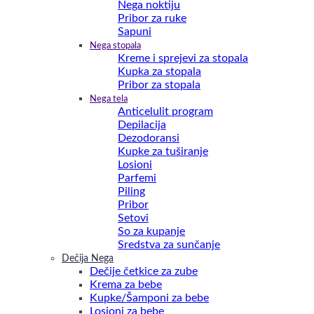
Nega noktiju
Pribor za ruke
Sapuni
Nega stopala
Kreme i sprejevi za stopala
Kupka za stopala
Pribor za stopala
Nega tela
Anticelulit program
Depilacija
Dezodoransi
Kupke za tuširanje
Losioni
Parfemi
Piling
Pribor
Setovi
So za kupanje
Sredstva za sunčanje
Dečija Nega
Dečije četkice za zube
Krema za bebe
Kupke/Šamponi za bebe
Losioni za bebe