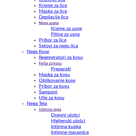
Kreme za lice
Maske za lice
Depilacija lica
Nega usana
Kreme za usne
Piling za usne
Pribor za lice
Setovi za negu lica
Nega Kose
Regeneratori za kosu
Farba za kosu
Preparati
Maska za kosu
Oblikovanje kose
Pribor za kosu
Šamponi
Ulje za kosu
Nega Tela
Intimna nega
Dnevni ulošci
Higijenski ulošci
Intimna kupka
Intimne maramice