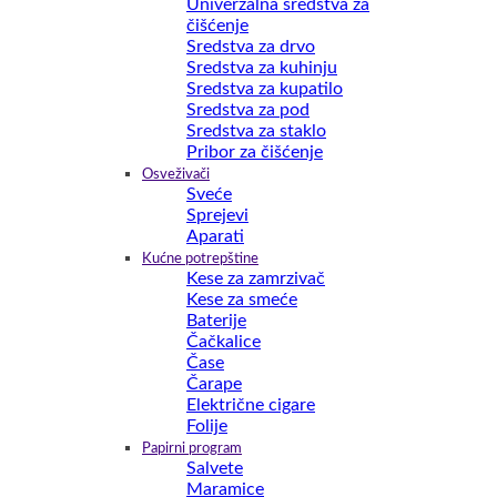
Univerzalna sredstva za
čišćenje
Sredstva za drvo
Sredstva za kuhinju
Sredstva za kupatilo
Sredstva za pod
Sredstva za staklo
Pribor za čišćenje
Osveživači
Sveće
Sprejevi
Aparati
Kućne potrepštine
Kese za zamrzivač
Kese za smeće
Baterije
Čačkalice
Čase
Čarape
Električne cigare
Folije
Papirni program
Salvete
Maramice