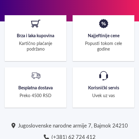
Brza i laka kupovina
Najjeftinije cene
Kartično plaćanje
Popusti tokom cele
podržano
godine
Besplatna dostava
Korisnički servis
Preko 4500 RSD
Uvek uz vas
Jugoslovenske narodne armije 7, Bajmok 24210
(+381) 62 724 412