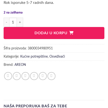
Rok isporuke 5-7 radnih dana.
2 na zalihama
AREON MIRISNA KESICA ZA VEŠ količina
DODAJ U KORPU
Šifra proizvoda:
3800034980951
Kategorije:
Kućne potrepštine
,
Osveživači
Brend:
AREON
NAŠA PREPORUKA BAŠ ZA TEBE