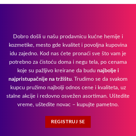
Dobro došli u našu prodavnicu kućne hemije i
kozmetike, mesto gde kvalitet i povoljna kupovina
idu zajedno. Kod nas ćete pronaći sve što vam je
potrebno za čistoću doma i negu tela, po cenama
koje su pažljivo kreirane da budu
najbolje i
najpristupačnije na tržištu
. Trudimo se da svakom
kupcu pružimo najbolji odnos cene i kvaliteta, uz
stalne akcije i redovno osvežen asortiman. Uštedite
vreme, uštedite novac – kupujte pametno.
REGISTRUJ SE