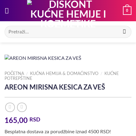
Preskoči
0
na
sadržaj
Pretraga
za:
POČETNA
/
KUĆNA HEMIJA & DOMAĆINSTVO
/
KUĆNE
POTREPŠTINE
AREON MIRISNA KESICA ZA VEŠ
165,00
RSD
Besplatna dostava za porudžbine iznad 4500 RSD!