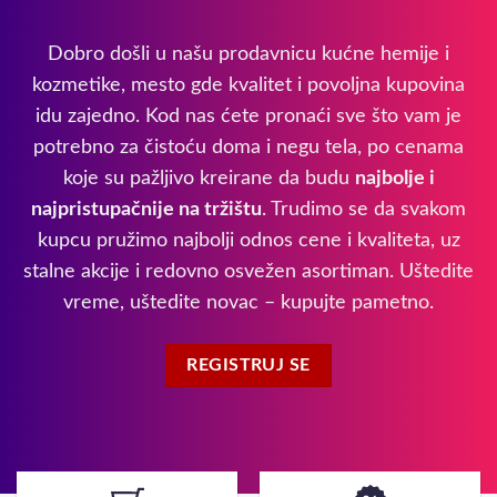
Dobro došli u našu prodavnicu kućne hemije i
kozmetike, mesto gde kvalitet i povoljna kupovina
idu zajedno. Kod nas ćete pronaći sve što vam je
potrebno za čistoću doma i negu tela, po cenama
koje su pažljivo kreirane da budu
najbolje i
najpristupačnije na tržištu
. Trudimo se da svakom
kupcu pružimo najbolji odnos cene i kvaliteta, uz
stalne akcije i redovno osvežen asortiman. Uštedite
vreme, uštedite novac – kupujte pametno.
REGISTRUJ SE