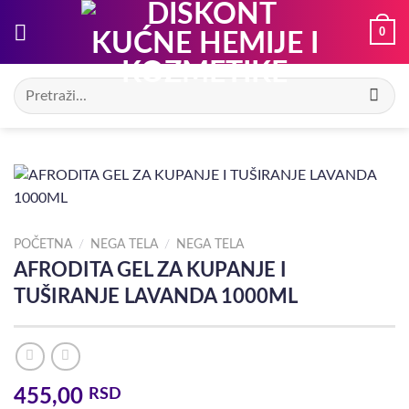
Preskoči
0
na
sadržaj
Pretraga
za:
POČETNA
/
NEGA TELA
/
NEGA TELA
AFRODITA GEL ZA KUPANJE I
TUŠIRANJE LAVANDA 1000ML
455,00
RSD