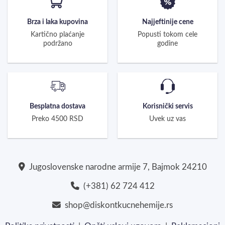
Brza i laka kupovina
Najjeftinije cene
Kartično plaćanje
Popusti tokom cele
podržano
godine
Besplatna dostava
Korisnički servis
Preko 4500 RSD
Uvek uz vas
Jugoslovenske narodne armije 7, Bajmok 24210
(+381) 62 724 412
shop@diskontkucnehemije.rs